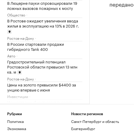
В Люцерне пауки спровоцировали 19
передано 
ложных вызовов пожарных к мосту
Общество
В Ростове ожидают увеличения ввода
жилья в эксплуатацию на 13% в 2026 г.
Ростов-на-Дону
В России стартовали продажи
гибридного Tank 400
Авто
Градостроительный потенциал
Ростовской области превысил 13 млн
кв. м
Ростов-на-Дону
Цены на золото превысили $4400 за
унцию впервые с июня
Инвестиции
Искусственный интеллект вызовет
массовые увольнения — и еще 10
мифов
Рубрики
Новости регионов
РБК и Yandex Cloud
Политика
Санкт-Петербург и область
Тимур Иванов обжаловал в Верховном
Экономика
Екатеринбург
суде первый приговор