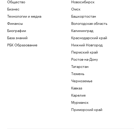
Общество
Новосибирск
Политика
Глава Ассоциации футбола Аргентины
Бизнес
Омск
заявил о кампании против сборной на
Технологии и медиа
Башкортостан
ЧМ
Финансы
Вологодская область
Спорт
Биографии
Калининград
Зачем малому и среднему бизнесу
облигации и что важно знать о бирже
База знаний
Краснодарский край
РБК и МСП Банк
РБК Образование
Нижний Новгород
Суд в Москве запретил пенсионерке
Пермский край
держать в квартире каймана и удава
Ростов-на-Дону
Общество
Татарстан
Партия «Яблоко» ответила на
заявление о подаче иска о снятии с
Тюмень
выборов
Черноземье
Политика
Кавказ
От BWM-хамелеона до перехватчика
Ford. Какие машины показали в новом
Карелия
«Человеке-пауке»
Мурманск
Авто
Приморский край
Загрузить еще