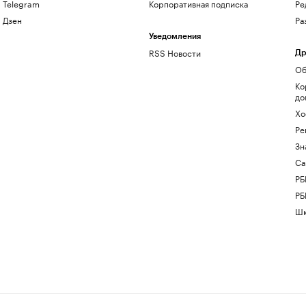
Telegram
Корпоративная подписка
Ре
Дзен
Ра
Уведомления
RSS Новости
Др
Об
Ко
до
Хо
Ре
Зн
Са
РБ
РБ
Шк