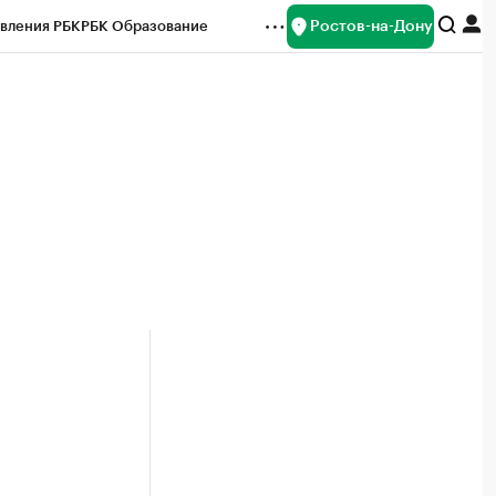
Ростов-на-Дону
вления РБК
РБК Образование
редитные рейтинги
Франшизы
Газета
ок наличной валюты