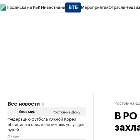
Подписка на РБК
Инвестиции
Мероприятия
Отрасли
Недви
РБК Курсы
РБК Life
Тренды
Визионеры
Национальные проекты
Горо
Спецпроекты СПб
Конференции СПб
Спецпроекты
Проверка конт
Ростов-на-Д
Все новости
Ростов-на-Дону
Весь мир
В РО 
Федерацию футбола Южной Кореи
обвинили в оплате интимных услуг для
захл
судей
Спорт