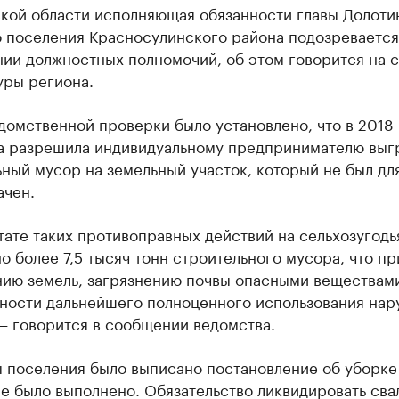
ской области исполняющая обязанности главы Долоти
о поселения Красносулинского района подозревается
ии должностных полномочий, об этом говорится на с
уры региона.
домственной проверки было установлено, что в 2018 
а разрешила индивидуальному предпринимателю выг
ный мусор на земельный участок, который не был дл
ачен.
тате таких противоправных действий на сельхозугодь
 более 7,5 тысяч тонн строительного мусора, что пр
нию земель, загрязнению почвы опасными веществам
ности дальнейшего полноценного использования на
— говорится в сообщении ведомства.
ы поселения было выписано постановление об уборке
е было выполнено. Обязательство ликвидировать сва