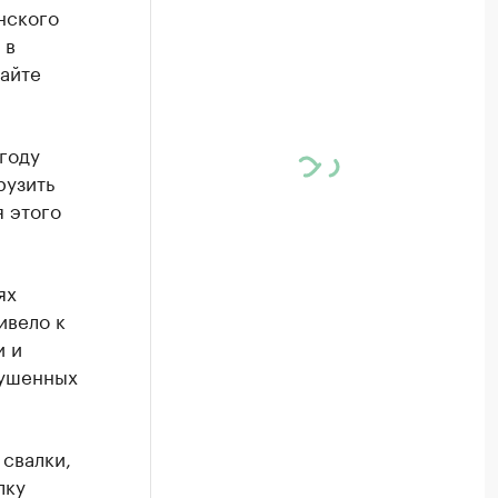
нского
 в
айте
году
рузить
я этого
ях
ивело к
и и
рушенных
 свалки,
лку