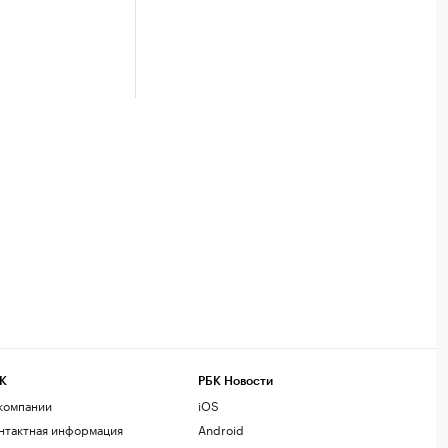
К
РБК Новости
компании
iOS
нтактная информация
Android