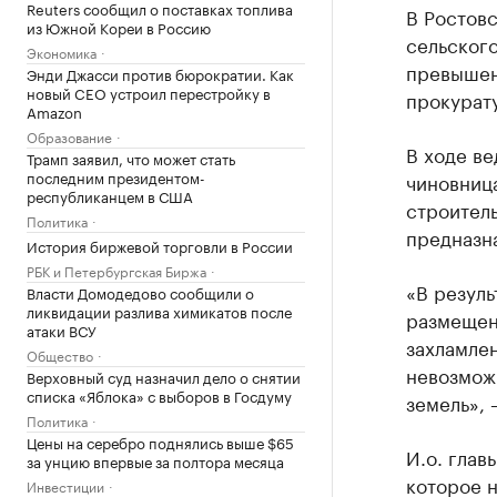
Reuters сообщил о поставках топлива
В Ростов
из Южной Кореи в Россию
сельског
Экономика
превышен
Энди Джасси против бюрократии. Как
новый CEO устроил перестройку в
прокурат
Amazon
Образование
В ходе ве
Трамп заявил, что может стать
последним президентом-
чиновниц
республиканцем в США
строитель
Политика
предназн
История биржевой торговли в России
РБК и Петербургская Биржа
«В резуль
Власти Домодедово сообщили о
ликвидации разлива химикатов после
размещено
атаки ВСУ
захламле
Общество
невозмож
Верховный суд назначил дело о снятии
списка «Яблока» с выборов в Госдуму
земель», 
Политика
Цены на серебро поднялись выше $65
И.о. глав
за унцию впервые за полтора месяца
которое н
Инвестиции