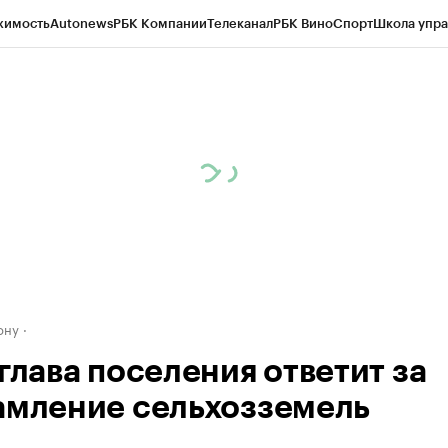
жимость
Autonews
РБК Компании
Телеканал
РБК Вино
Спорт
Школа упра
д
Стиль
Крипто
РБК Бизнес-среда
Дискуссионный клуб
Исследования
К
рагентов
Политика
Экономика
Бизнес
Технологии и медиа
Финансы
Рын
ону
глава поселения ответит за
амление сельхозземель