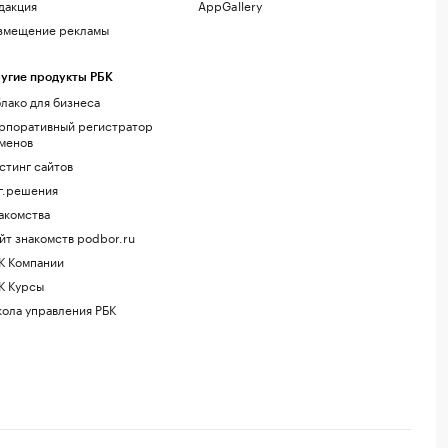
дакция
AppGallery
змещение рекламы
угие продукты РБК
лако для бизнеса
рпоративный регистратор
менов
стинг сайтов
г.решения
акомства
йт знакомств podbor.ru
К Компании
К Курсы
ола управления РБК