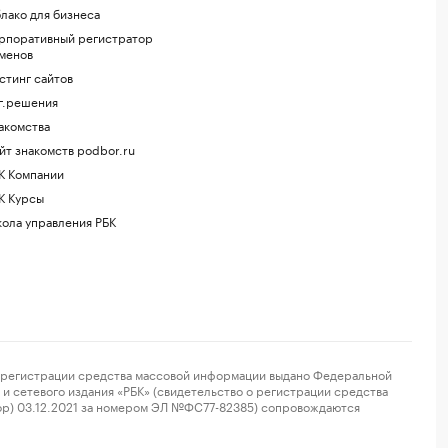
лако для бизнеса
рпоративный регистратор
менов
стинг сайтов
г.решения
акомства
йт знакомств podbor.ru
К Компании
К Курсы
ола управления РБК
регистрации средства массовой информации выдано Федеральной
и сетевого издания «РБК» (свидетельство о регистрации средства
ор) 03.12.2021 за номером ЭЛ №ФС77-82385) сопровождаются