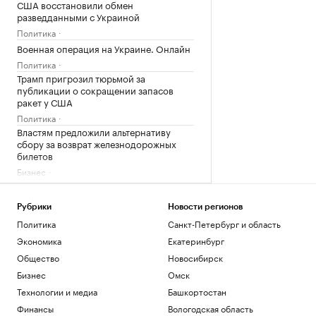
США восстановили обмен
разведданными с Украиной
Политика
Военная операция на Украине. Онлайн
Политика
Трамп пригрозил тюрьмой за
публикации о сокращении запасов
ракет у США
Политика
Властям предложили альтернативу
сбору за возврат железнодорожных
билетов
Бизнес
Гастрогид по Центральной России:
сыры, крокодилы и органический сидр
Рубрики
Новости регионов
РБК и РСХБ
Политика
Санкт-Петербург и область
Как микробизнесу принимать оплату от
зарубежных заказчиков в 2026-м
Экономика
Екатеринбург
Подписка на РБК
Общество
Новосибирск
Консультант топ-менеджеров рассказал
Бизнес
Омск
об «открытии» в работе с CEO
Технологии и медиа
Башкортостан
РАДИО
Финансы
Вологодская область
Бизнес