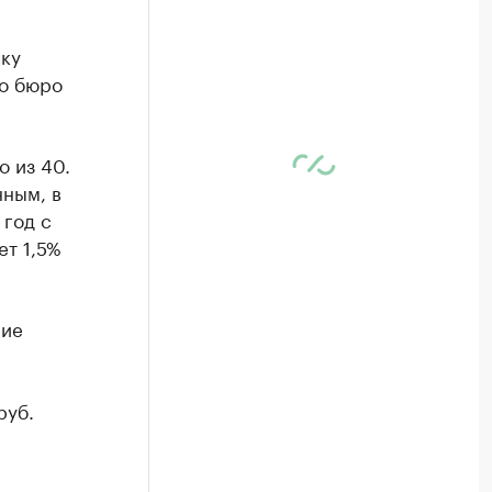
чку
го бюро
о из 40.
нным, в
 год с
ет 1,5%
ние
руб.