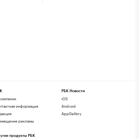
К
РБК Новости
компании
iOS
нтактная информация
Android
дакция
AppGallery
змещение рекламы
угие продукты РБК