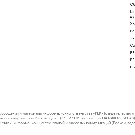
Об
Ко
до
Хо
Ре
Зн
Са
РБ
РБ
Шк
ения и материалы информационного агентства «РБК» (свидетельство о 
овых коммуникаций (Роскомнадзор) 09.12.2015 за номером ИА №ФС77-63848) 
 связи, информационных технологий и массовых коммуникаций (Роскомнадз