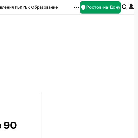
Ростов-на-Дону
вления РБК
РБК Образование
редитные рейтинги
Франшизы
Газета
ок наличной валюты
е 90