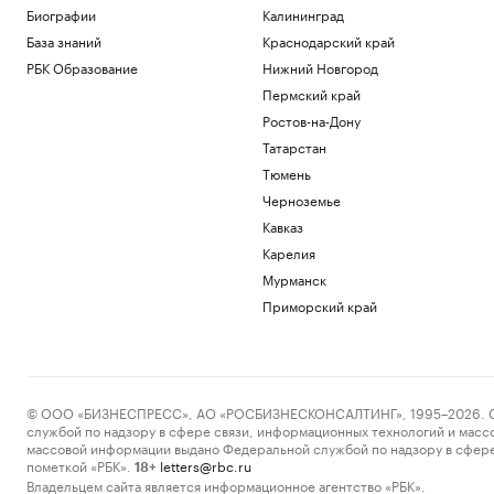
В России разработали национальный
Биографии
Калининград
стандарт для синтетических данных
База знаний
Краснодарский край
Подписка на РБК
РБК Образование
Нижний Новгород
Причиной авиакатастрофы в США
Пермский край
стало испытание военными глушителя
GPS
Ростов-на-Дону
Общество
Татарстан
Над Кубанью, Доном и другими
Тюмень
регионами РФ уничтожили 605 БПЛА
Черноземье
Ростов-на-Дону
Кавказ
Аналитики оценили рост спроса на
Карелия
ипотеку на разные квартиры в Москве
Мурманск
Недвижимость
Приморский край
Эксперты назвали кражу биткоина
признаком для разворота курса
Крипто
Загрузить еще
© ООО «БИЗНЕСПРЕСС», АО «РОСБИЗНЕСКОНСАЛТИНГ», 1995–2026. Сообщ
службой по надзору в сфере связи, информационных технологий и масс
массовой информации выдано Федеральной службой по надзору в сфере
пометкой «РБК».
letters@rbc.ru
18+
Владельцем сайта является информационное агентство «РБК».