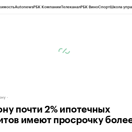
жимость
Autonews
РБК Компании
Телеканал
РБК Вино
Спорт
Школа упра
д
Стиль
Крипто
РБК Бизнес-среда
Дискуссионный клуб
Исследования
К
рагентов
Политика
Экономика
Бизнес
Технологии и медиа
Финансы
Рын
ону
ону почти 2% ипотечных
итов имеют просрочку боле