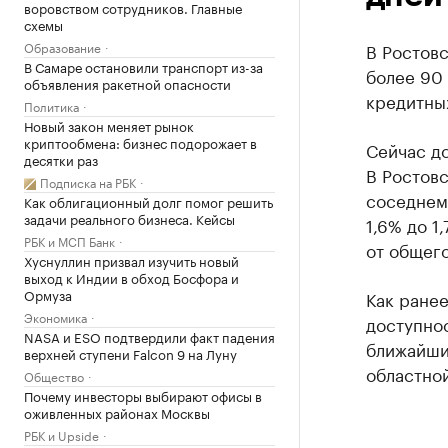
воровством сотрудников. Главные
схемы
Образование
В Ростовс
В Самаре остановили транспорт из-за
более 90
объявления ракетной опасности
кредитны
Политика
Новый закон меняет рынок
криптообмена: бизнес подорожает в
Сейчас до
десятки раз
В Ростовс
Подписка на РБК
соседнем 
Как облигационный долг помог решить
задачи реального бизнеса. Кейсы
1,6% до 1
РБК и МСП Банк
от общего
Хуснуллин призвал изучить новый
выход к Индии в обход Босфора и
Ормуза
Как ране
Экономика
доступнос
NASA и ESO подтвердили факт падения
ближайши
верхней ступени Falcon 9 на Луну
областной
Общество
Почему инвесторы выбирают офисы в
оживленных районах Москвы
РБК и Upside