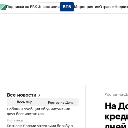
Подписка на РБК
Инвестиции
Мероприятия
Отрасли
Недви
РБК Курсы
РБК Life
Тренды
Визионеры
Национальные проекты
Горо
Спецпроекты СПб
Конференции СПб
Спецпроекты
Проверка конт
Ростов-на-Д
Все новости
Ростов-на-Дону
Весь мир
На Д
Собянин сообщил об уничтожении
двух беспилотников
кред
Политика
Бизнес в России ужесточил борьбу с
дней