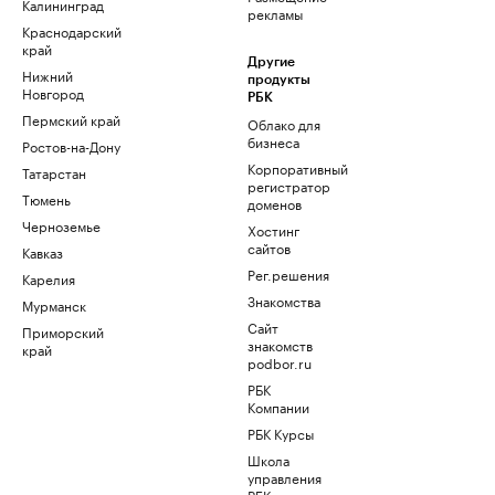
Калининград
рекламы
Краснодарский
край
Другие
Нижний
продукты
Новгород
РБК
Пермский край
Облако для
бизнеса
Ростов-на-Дону
Корпоративный
Татарстан
регистратор
Тюмень
доменов
Черноземье
Хостинг
сайтов
Кавказ
Рег.решения
Карелия
Знакомства
Мурманск
Сайт
Приморский
знакомств
край
podbor.ru
РБК
Компании
РБК Курсы
Школа
управления
РБК