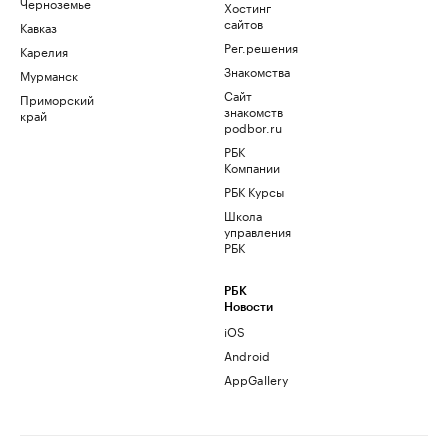
Черноземье
Хостинг
сайтов
Кавказ
Рег.решения
Карелия
Знакомства
Мурманск
Сайт
Приморский
знакомств
край
podbor.ru
РБК
Компании
РБК Курсы
Школа
управления
РБК
РБК
Новости
iOS
Android
AppGallery