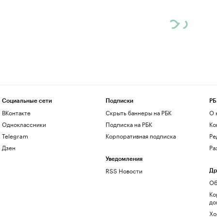
Социальные сети
Подписки
РБ
ВКонтакте
Скрыть баннеры на РБК
О 
Одноклассники
Подписка на РБК
Ко
Telegram
Корпоративная подписка
Ре
Дзен
Ра
Уведомления
RSS Новости
Др
Об
Ко
до
Хо