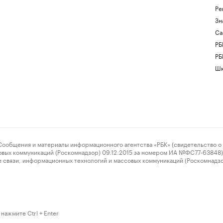
Ре
Зн
Са
РБ
РБ
Шк
ения и материалы информационного агентства «РБК» (свидетельство о 
овых коммуникаций (Роскомнадзор) 09.12.2015 за номером ИА №ФС77-63848) 
 связи, информационных технологий и массовых коммуникаций (Роскомнадз
нажмите Ctrl + Enter