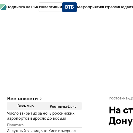
Подписка на РБК
Инвестиции
Мероприятия
Отрасли
Недви
РБК Курсы
РБК Life
Тренды
Визионеры
Национальные проекты
Горо
Спецпроекты СПб
Конференции СПб
Спецпроекты
Проверка конт
Ростов-на-Д
Все новости
Ростов-на-Дону
Весь мир
На с
Число закрытых за ночь российских
аэропортов выросло до восьми
Дону 
Политика
Залужный заявил, что Киев исчерпал