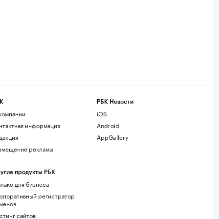
К
РБК Новости
компании
iOS
нтактная информация
Android
дакция
AppGallery
змещение рекламы
угие продукты РБК
лако для бизнеса
рпоративный регистратор
менов
стинг сайтов