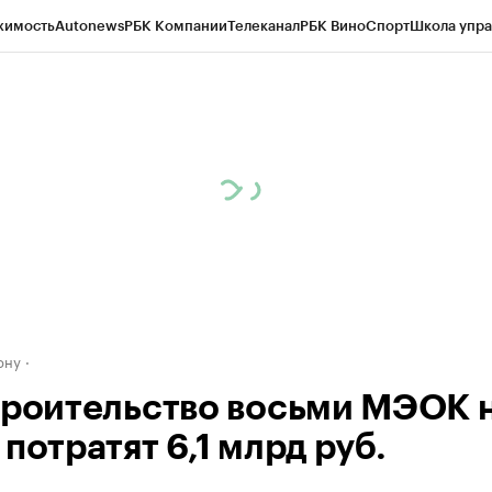
жимость
Autonews
РБК Компании
Телеканал
РБК Вино
Спорт
Школа упра
д
Стиль
Крипто
РБК Бизнес-среда
Дискуссионный клуб
Исследования
К
рагентов
Политика
Экономика
Бизнес
Технологии и медиа
Финансы
Рын
ону
троительство восьми МЭОК 
потратят 6,1 млрд руб.