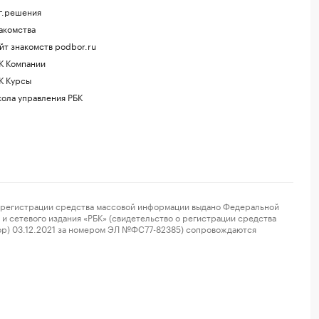
г.решения
акомства
йт знакомств podbor.ru
К Компании
К Курсы
ола управления РБК
регистрации средства массовой информации выдано Федеральной
и сетевого издания «РБК» (свидетельство о регистрации средства
ор) 03.12.2021 за номером ЭЛ №ФС77-82385) сопровождаются