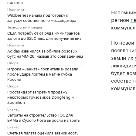
полетов
Политика
Напомним
Wildberries начала подготовку к
регион
п
запуску собственного мессенджера
коммуналь
Технологии и медиа
США потребуют от ряда иммигрантов
залоги до $250 тыс. для получения виз
По новой
Политика
появлени
Adidas извинился за обилие розовых
бутс на ЧМ-26, назвав это совпадением
земли их 
Спорт
ликвидиру
Игрока «Зенита» госпитализировали
будет воз
после удара локтем в матче Кубка
России
собственн
Спорт
коммунал
Росстандарт запретил продажу
некоторых грузовиков Dongfeng и
Zoomlion
Бизнес
Затраты на строительство ТЭС для
БАМа и Сухого Лога выросли на треть
Бизнес
Счетная палата оценила зависимость