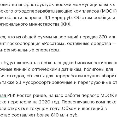
тельство инфраструктуры восьми межмуниципальных
еского отходоперерабатывающих комплексов (МЭОК)
й области направят 6,1 млрд руб. Об этом сообщили 
егионального министерства ЖКХ.
я, что из общей суммы инвестиций порядка 370 млн
вит госкорпорация «Росатом», остальные средства —
ы-региональные операторы.
ы будут включать в себя площадки биокомпостирован
очные линии с оптическими датчикам, полигоны для
ия отходов, объекты для переработки крупногабари
а также 23 мусоросортировочные и перегрузочные ст
щал
РБК Ростов ранее, начало работы первого МЭОК 
ске перенесли на 2020 год. Первоначально комплекс
ли открыть в текущем году. Объем инвестиций в
ство составляет более 810 млн руб.