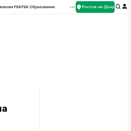
Ростов-на-Дону
вления РБК
РБК Образование
редитные рейтинги
Франшизы
Газета
ок наличной валюты
на