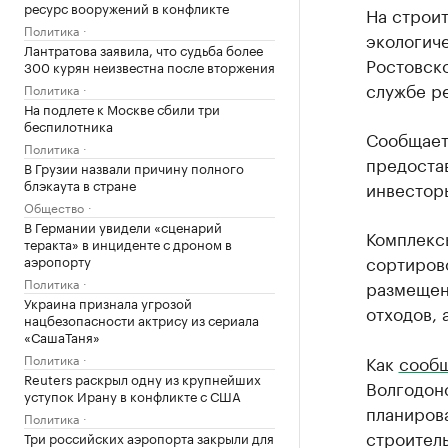
ресурс вооружений в конфликте
На строи
Политика
экологич
Лантратова заявила, что судьба более
Ростовско
300 курян неизвестна после вторжения
службе р
Политика
На подлете к Москве сбили три
беспилотника
Сообщаетс
Политика
предоста
В Грузии назвали причину полного
блэкаута в стране
инвестор
Общество
В Германии увидели «сценарий
Комплекс
теракта» в инциденте с дроном в
сортиров
аэропорту
Политика
размещен
Украина признала угрозой
отходов, 
нацбезопасности актрису из сериала
«СашаТаня»
Политика
Как
сооб
Reuters раскрыл одну из крупнейших
Волгодон
уступок Ирану в конфликте с США
планирова
Политика
строитель
Три российских аэропорта закрыли для