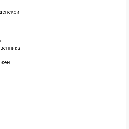
 донской
а
твенника
лжен