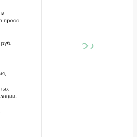
 в
в пресс-
 руб.
ия,
тных
анции.
в