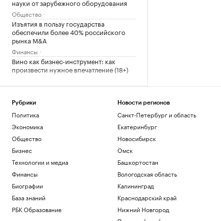
науки от зарубежного оборудования
Общество
Изъятия в пользу государства
обеспечили более 40% российского
рынка M&A
Финансы
Вино как бизнес-инструмент: как
произвести нужное впечатление (18+)
Мирра Андреева уверенно вышла в
третий круг турнира в Торонто
Рубрики
Новости регионов
Спорт
Политика
Санкт-Петербург и область
В Грузии начали расследование
Экономика
Екатеринбург
публикаций о плохом отношении к
россиянам
Общество
Новосибирск
Политика
Бизнес
Омск
Технологии и медиа
Башкортостан
Загрузить еще
Финансы
Вологодская область
Биографии
Калининград
База знаний
Краснодарский край
РБК Образование
Нижний Новгород
Пермский край