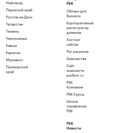
Новгород
РБК
Пермский край
Облако для
бизнеса
Ростов-на-Дону
Корпоративный
Татарстан
регистратор
Тюмень
доменов
Черноземье
Хостинг
сайтов
Кавказ
Рег.решения
Карелия
Знакомства
Мурманск
Сайт
Приморский
знакомств
край
podbor.ru
РБК
Компании
РБК Курсы
Школа
управления
РБК
РБК
Новости