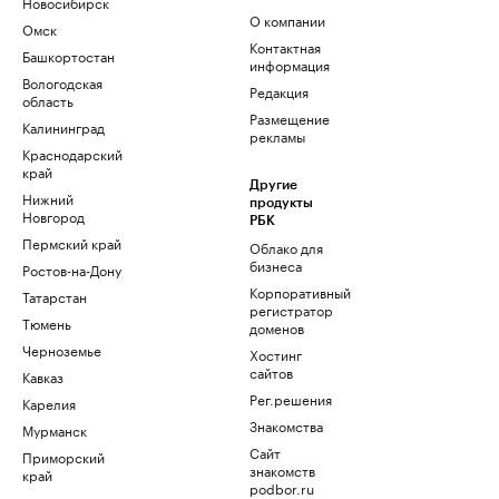
Новосибирск
О компании
Омск
Контактная
Башкортостан
информация
Вологодская
Редакция
область
Размещение
Калининград
рекламы
Краснодарский
край
Другие
Нижний
продукты
Новгород
РБК
Пермский край
Облако для
бизнеса
Ростов-на-Дону
Корпоративный
Татарстан
регистратор
Тюмень
доменов
Черноземье
Хостинг
сайтов
Кавказ
Рег.решения
Карелия
Знакомства
Мурманск
Сайт
Приморский
знакомств
край
podbor.ru