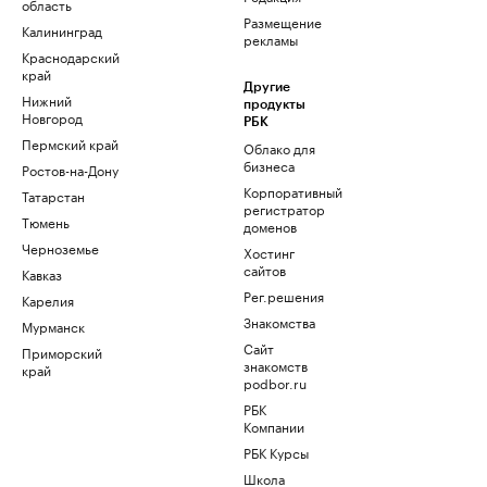
область
Размещение
Калининград
рекламы
Краснодарский
край
Другие
Нижний
продукты
Новгород
РБК
Пермский край
Облако для
бизнеса
Ростов-на-Дону
Корпоративный
Татарстан
регистратор
Тюмень
доменов
Черноземье
Хостинг
сайтов
Кавказ
Рег.решения
Карелия
Знакомства
Мурманск
Сайт
Приморский
знакомств
край
podbor.ru
РБК
Компании
РБК Курсы
Школа