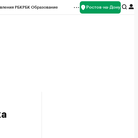
Ростов-на-Дону
вления РБК
РБК Образование
редитные рейтинги
Франшизы
Газета
ок наличной валюты
ка