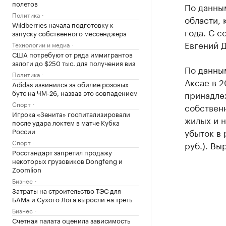
полетов
По данны
Политика
области,
Wildberries начала подготовку к
года. С 
запуску собственного мессенджера
Евгений Д
Технологии и медиа
США потребуют от ряда иммигрантов
залоги до $250 тыс. для получения виз
По данны
Политика
Аксае в 2
Adidas извинился за обилие розовых
бутс на ЧМ-26, назвав это совпадением
принадлеж
Спорт
собственн
Игрока «Зенита» госпитализировали
жилых и н
после удара локтем в матче Кубка
России
убыток в 
Спорт
руб.). Вы
Росстандарт запретил продажу
некоторых грузовиков Dongfeng и
Zoomlion
Бизнес
Затраты на строительство ТЭС для
БАМа и Сухого Лога выросли на треть
Бизнес
Счетная палата оценила зависимость