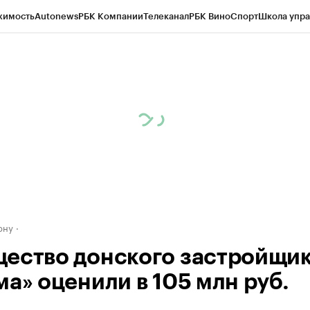
жимость
Autonews
РБК Компании
Телеканал
РБК Вино
Спорт
Школа упра
д
Стиль
Крипто
РБК Бизнес-среда
Дискуссионный клуб
Исследования
К
рагентов
Политика
Экономика
Бизнес
Технологии и медиа
Финансы
Рын
ону
ество донского застройщи
ма» оценили в 105 млн руб.