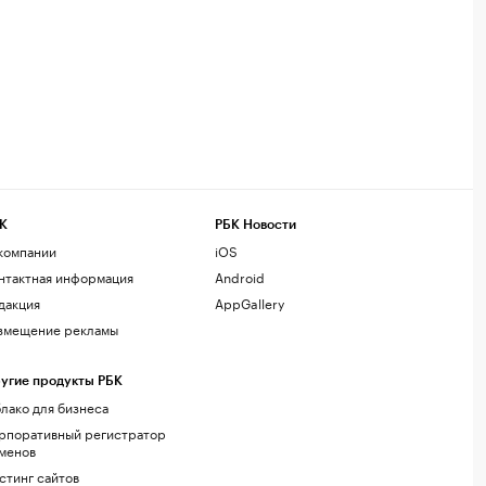
К
РБК Новости
компании
iOS
нтактная информация
Android
дакция
AppGallery
змещение рекламы
угие продукты РБК
лако для бизнеса
рпоративный регистратор
менов
стинг сайтов