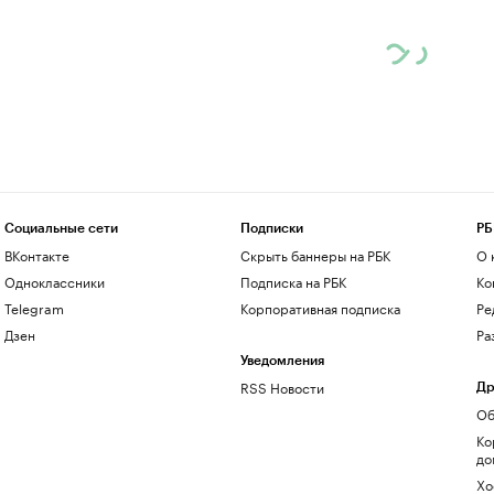
Социальные сети
Подписки
РБ
ВКонтакте
Скрыть баннеры на РБК
О 
Одноклассники
Подписка на РБК
Ко
Telegram
Корпоративная подписка
Ре
Дзен
Ра
Уведомления
RSS Новости
Др
Об
Ко
до
Хо