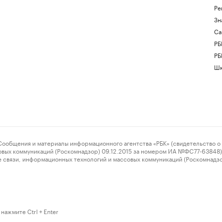
Ре
Зн
Са
РБ
РБ
Шк
ения и материалы информационного агентства «РБК» (свидетельство о 
овых коммуникаций (Роскомнадзор) 09.12.2015 за номером ИА №ФС77-63848) 
 связи, информационных технологий и массовых коммуникаций (Роскомнадз
нажмите Ctrl + Enter