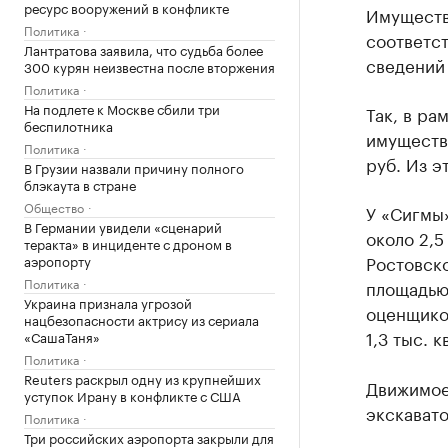
ресурс вооружений в конфликте
Имущество
Политика
соответс
Лантратова заявила, что судьба более
сведений 
300 курян неизвестна после вторжения
Политика
На подлете к Москве сбили три
Так, в ра
беспилотника
имуществ
Политика
руб. Из э
В Грузии назвали причину полного
блэкаута в стране
Общество
У «Сигмы
В Германии увидели «сценарий
около 2,5
теракта» в инциденте с дроном в
Ростовско
аэропорту
Политика
площадью 
Украина признала угрозой
оценщико
нацбезопасности актрису из сериала
1,3 тыс. к
«СашаТаня»
Политика
Reuters раскрыл одну из крупнейших
Движимое
уступок Ирану в конфликте с США
экскавато
Политика
Три российских аэропорта закрыли для