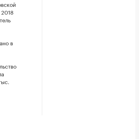
овской
 2018
тель
ано в
льство
ла
тыс.