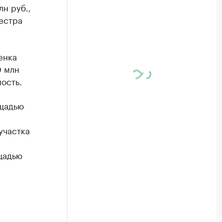
н руб.,
естра
енка
9 млн
ость.
щадью
участка
щадью