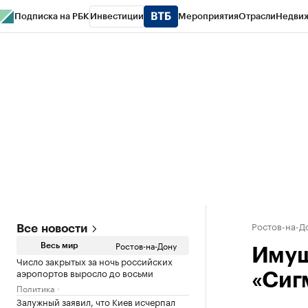
Подписка на РБК
Инвестиции
Мероприятия
Отрасли
Недви
РБК Курсы
РБК Life
Тренды
Визионеры
Национальные проекты
Горо
Спецпроекты СПб
Конференции СПб
Спецпроекты
Проверка конт
Ростов-на-Д
Все новости
Ростов-на-Дону
Весь мир
Имущ
Число закрытых за ночь российских
аэропортов выросло до восьми
«Сиг
Политика
Залужный заявил, что Киев исчерпал