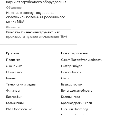
науки от зарубежного оборудования
Общество
Изъятия в пользу государства
обеспечили более 40% российского
рынка M&A
Финансы
Вино как бизнес-инструмент: как
произвести нужное впечатление (18+)
Мирра Андреева уверенно вышла в
третий круг турнира в Торонто
Рубрики
Новости регионов
Спорт
Политика
Санкт-Петербург и область
В Грузии начали расследование
Экономика
Екатеринбург
публикаций о плохом отношении к
россиянам
Общество
Новосибирск
Политика
Бизнес
Омск
Технологии и медиа
Башкортостан
Загрузить еще
Финансы
Вологодская область
Биографии
Калининград
База знаний
Краснодарский край
РБК Образование
Нижний Новгород
Пермский край