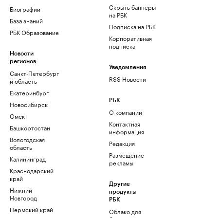
Скрыть баннеры
Биографии
на РБК
База знаний
Подписка на РБК
РБК Образование
Корпоративная
подписка
Новости
регионов
Уведомления
Санкт-Петербург
RSS Новости
и область
Екатеринбург
РБК
Новосибирск
О компании
Омск
Контактная
Башкортостан
информация
Вологодская
Редакция
область
Размещение
Калининград
рекламы
Краснодарский
край
Другие
Нижний
продукты
Новгород
РБК
Пермский край
Облако для