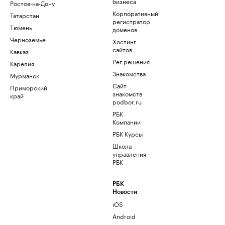
бизнеса
Ростов-на-Дону
Корпоративный
Татарстан
регистратор
Тюмень
доменов
Черноземье
Хостинг
сайтов
Кавказ
Рег.решения
Карелия
Знакомства
Мурманск
Сайт
Приморский
знакомств
край
podbor.ru
РБК
Компании
РБК Курсы
Школа
управления
РБК
РБК
Новости
iOS
Android