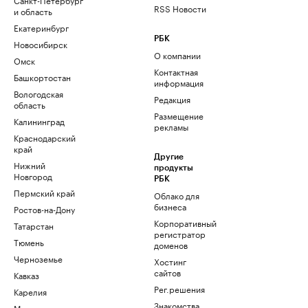
RSS Новости
и область
Екатеринбург
РБК
Новосибирск
О компании
Омск
Контактная
Башкортостан
информация
Вологодская
Редакция
область
Размещение
Калининград
рекламы
Краснодарский
край
Другие
Нижний
продукты
Новгород
РБК
Пермский край
Облако для
бизнеса
Ростов-на-Дону
Корпоративный
Татарстан
регистратор
Тюмень
доменов
Черноземье
Хостинг
сайтов
Кавказ
Рег.решения
Карелия
Знакомства
Мурманск