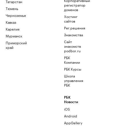
Корпоративный
Татарстан
регистратор
Тюмень
доменов
Черноземье
Хостинг
сайтов
Кавказ
Рег.решения
Карелия
Знакомства
Мурманск
Сайт
Приморский
знакомств
край
podbor.ru
РБК
Компании
РБК Курсы
Школа
управления
РБК
РБК
Новости
iOS
Android
AppGallery