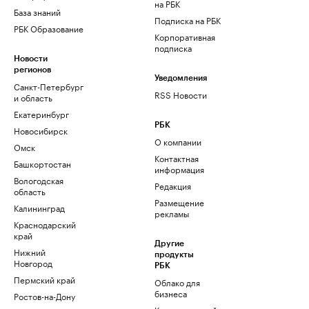
на РБК
База знаний
Подписка на РБК
РБК Образование
Корпоративная
подписка
Новости
регионов
Уведомления
Санкт-Петербург
RSS Новости
и область
Екатеринбург
РБК
Новосибирск
О компании
Омск
Контактная
Башкортостан
информация
Вологодская
Редакция
область
Размещение
Калининград
рекламы
Краснодарский
край
Другие
Нижний
продукты
Новгород
РБК
Пермский край
Облако для
бизнеса
Ростов-на-Дону