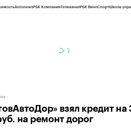
жимость
Autonews
РБК Компании
Телеканал
РБК Вино
Спорт
Школа упра
д
Стиль
Крипто
РБК Бизнес-среда
Дискуссионный клуб
Исследования
К
рагентов
Политика
Экономика
Бизнес
Технологии и медиа
Финансы
Рын
ону
товАвтоДор» взял кредит на
руб. на ремонт дорог