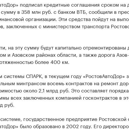
втоДор» подписал кредитные соглашения сроком на д
сумму в 358 млн руб. с банком ВТБ, сообщили в пре
инансовой организации. Эти средства пойдут на вып
ов, заключенных с министерством транспорта Ростов
ти, на эту сумму будут капитально отремонтированы 
м и Азовском районах области, а также дорога Азов
отяженностью более 400 км.
м системы СПАРК, в текущем году «РостовАвтоДор» 
альным минтрансом восемь контрактов на ремонт дор
имостью около 2,1 млрд руб. Это составляет порядка
ммы всех заключенных компанией госконтрактов в эт
д руб.
 системе, государственное предприятие Ростовской 
втоДор» было образовано в 2002 году. Его директор