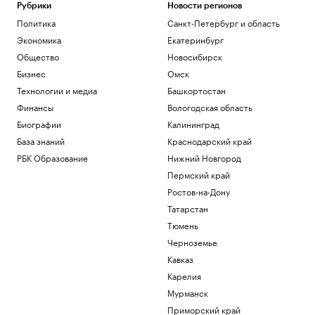
Рубрики
Новости регионов
Екатеринбургом
Политика
Санкт-Петербург и область
Политика
Иностранные карты для россиян: гид
Экономика
Екатеринбург
по зарубежным банкам на 2026 год
Общество
Новосибирск
РБК Компании
Бизнес
Омск
Гастрогид по Центральной России:
Технологии и медиа
Башкортостан
сыры, крокодилы и органический сидр
Финансы
Вологодская область
РБК и РСХБ
Эксперты объяснили, почему жилье для
Биографии
Калининград
студентов надо было искать «вчера»
База знаний
Краснодарский край
РАДИО
РБК Образование
Нижний Новгород
Недвижимость
Пермский край
Пашинян заявил о понимании
невозможности членства сразу в ЕС и
Ростов-на-Дону
ЕАЭС
Татарстан
Политика
Тюмень
Черноземье
Загрузить еще
Кавказ
Карелия
Мурманск
Приморский край