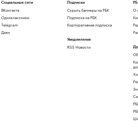
Социальные сети
Подписки
РБ
ВКонтакте
Скрыть баннеры на РБК
О 
Одноклассники
Подписка на РБК
Ко
Telegram
Корпоративная подписка
Ре
Дзен
Ра
Уведомления
RSS Новости
Др
Об
Ко
до
Хо
Ре
Зн
Са
РБ
РБ
Шк