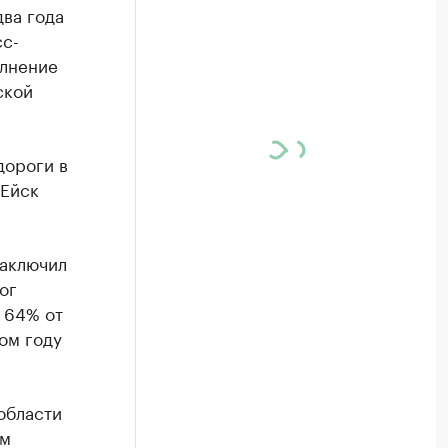
ва года
сс-
олнение
ской
дороги в
-Ейск
заключил
ог
 64% от
ом году
области
ом