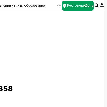
Ростов-на-Дону
вления РБК
РБК Образование
редитные рейтинги
Франшизы
Газета
ок наличной валюты
 358