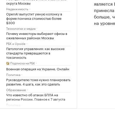
является
округа Москвы
Недвижимость
принесла 
OpenAI выпустит умную колонку в
больше, ч
форме пончика стоимостью более
на уровне
$300
Технологии и медиа
Почему инвесторы выбирают офисы в
оживленных районах Москвы
РБК и Upside
Патология управления: как высокие
стандарты превращаются в
токсичность
Подписка на РБК
Военная операция на Украине. Онлайн
Политика
Руководителю тоже нужно планировать
развитие. 4 шага, как это сделать
Образование
Что известно об атаках БПЛА на
регионы России. Главное к 7 августа
Политика
В WB сообщили о состоянии товаров
после атаки на склад под