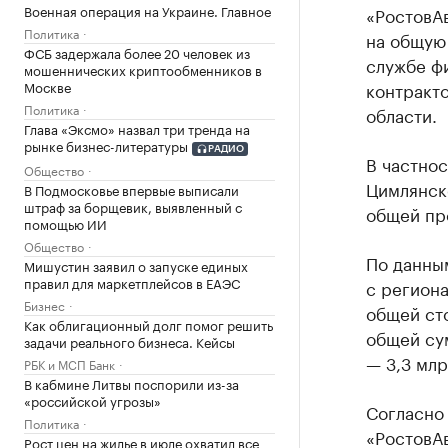
Военная операция на Украине. Главное
«РостовА
Политика
на общую 
ФСБ задержала более 20 человек из
службе ф
мошеннических криптообменников в
Москве
контракт
Политика
области.
Глава «Эксмо» назвал три тренда на
рынке бизнес-литературы
РАДИО
В частнос
Общество
Цимлянско
В Подмосковье впервые выписали
штраф за борщевик, выявленный с
общей пр
помощью ИИ
Общество
По данны
Мишустин заявил о запуске единых
правил для маркетплейсов в ЕАЭС
с регион
Бизнес
общей сто
Как облигационный долг помог решить
общей су
задачи реального бизнеса. Кейсы
— 3,3 млр
РБК и МСП Банк
В кабмине Литвы поспорили из-за
«российской угрозы»
Согласно
Политика
«РостовА
Рост цен на жилье в июле охватил все