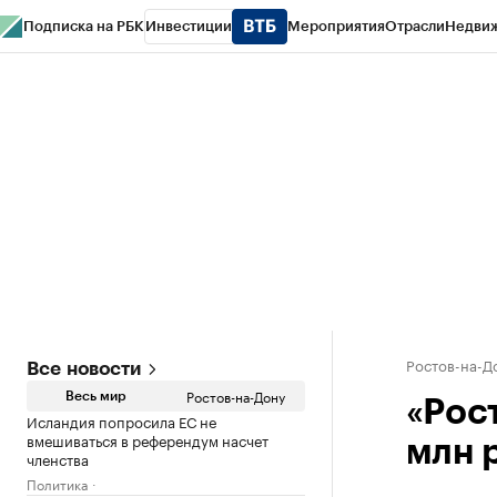
Подписка на РБК
Инвестиции
Мероприятия
Отрасли
Недви
РБК Курсы
РБК Life
Тренды
Визионеры
Национальные проекты
Горо
Спецпроекты СПб
Конференции СПб
Спецпроекты
Проверка конт
Ростов-на-Д
Все новости
Ростов-на-Дону
Весь мир
«Рос
Исландия попросила ЕС не
вмешиваться в референдум насчет
млн 
членства
Политика