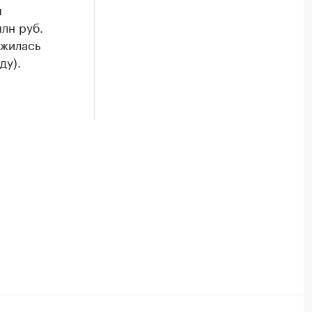
я
млн руб.
ожилась
ду).