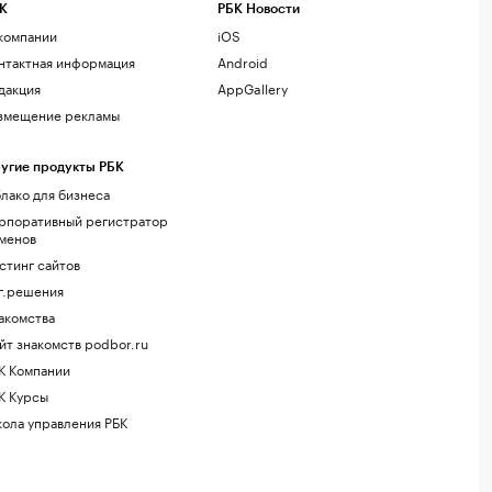
К
РБК Новости
компании
iOS
нтактная информация
Android
дакция
AppGallery
змещение рекламы
угие продукты РБК
лако для бизнеса
рпоративный регистратор
менов
стинг сайтов
г.решения
акомства
йт знакомств podbor.ru
К Компании
К Курсы
ола управления РБК