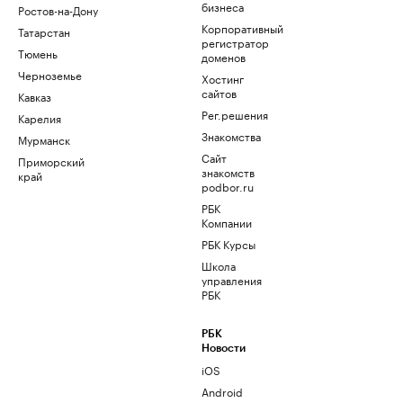
бизнеса
Ростов-на-Дону
Корпоративный
Татарстан
регистратор
Тюмень
доменов
Черноземье
Хостинг
сайтов
Кавказ
Рег.решения
Карелия
Знакомства
Мурманск
Сайт
Приморский
знакомств
край
podbor.ru
РБК
Компании
РБК Курсы
Школа
управления
РБК
РБК
Новости
iOS
Android