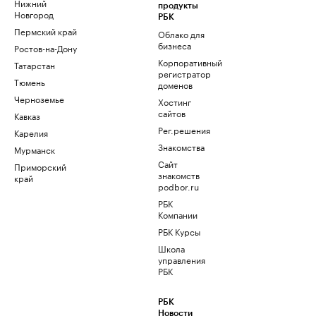
Нижний
продукты
Новгород
РБК
Пермский край
Облако для
бизнеса
Ростов-на-Дону
Корпоративный
Татарстан
регистратор
Тюмень
доменов
Черноземье
Хостинг
сайтов
Кавказ
Рег.решения
Карелия
Знакомства
Мурманск
Сайт
Приморский
знакомств
край
podbor.ru
РБК
Компании
РБК Курсы
Школа
управления
РБК
РБК
Новости