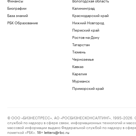
Финансы
Вологодская область
Политика
Биографии
Калининград
Число закрытых за ночь российских
База знаний
Краснодарский край
аэропортов выросло до восьми
РБК Образование
Нижний Новгород
Политика
Залужный заявил, что Киев исчерпал
Пермский край
ресурс вооружений в конфликте
Ростов-на-Дону
Политика
Татарстан
Лантратова заявила, что судьба более
Тюмень
300 курян неизвестна после вторжения
Черноземье
Политика
На подлете к Москве сбили три
Кавказ
беспилотника
Карелия
Политика
Мурманск
В Грузии назвали причину полного
Приморский край
блэкаута в стране
Общество
Загрузить еще
© ООО «БИЗНЕСПРЕСС», АО «РОСБИЗНЕСКОНСАЛТИНГ», 1995–2026. Сообщ
службой по надзору в сфере связи, информационных технологий и масс
массовой информации выдано Федеральной службой по надзору в сфере
пометкой «РБК».
letters@rbc.ru
18+