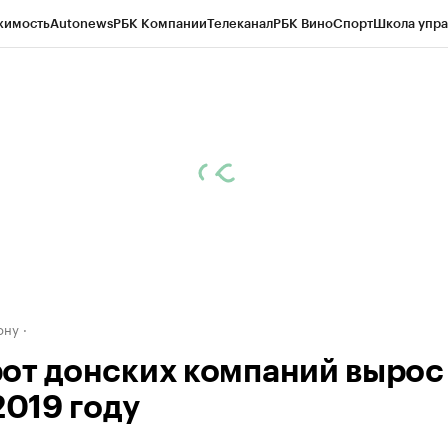
жимость
Autonews
РБК Компании
Телеканал
РБК Вино
Спорт
Школа упра
д
Стиль
Крипто
РБК Бизнес-среда
Дискуссионный клуб
Исследования
К
рагентов
Политика
Экономика
Бизнес
Технологии и медиа
Финансы
Рын
ону
от донских компаний вырос
2019 году