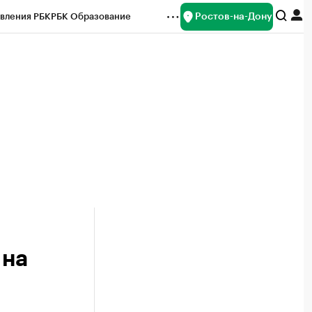
Ростов-на-Дону
вления РБК
РБК Образование
редитные рейтинги
Франшизы
Газета
ок наличной валюты
 на