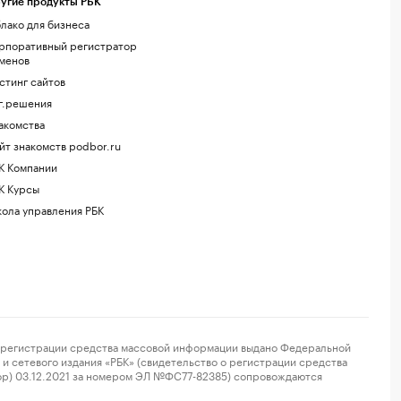
угие продукты РБК
лако для бизнеса
рпоративный регистратор
менов
стинг сайтов
г.решения
акомства
йт знакомств podbor.ru
К Компании
К Курсы
ола управления РБК
регистрации средства массовой информации выдано Федеральной
и сетевого издания «РБК» (свидетельство о регистрации средства
ор) 03.12.2021 за номером ЭЛ №ФС77-82385) сопровождаются