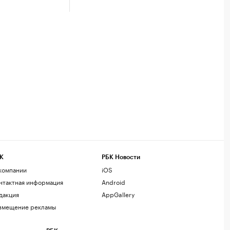
К
РБК Новости
компании
iOS
нтактная информация
Android
дакция
AppGallery
змещение рекламы