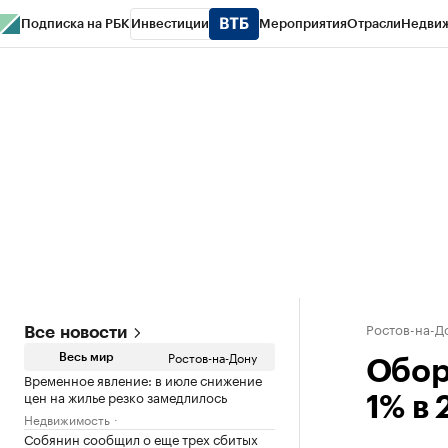
Подписка на РБК
Инвестиции
Мероприятия
Отрасли
Недви
РБК Курсы
РБК Life
Тренды
Визионеры
Национальные проекты
Горо
Спецпроекты СПб
Конференции СПб
Спецпроекты
Проверка конт
Ростов-на-Д
Все новости
Ростов-на-Дону
Весь мир
Обор
Временное явление: в июле снижение
цен на жилье резко замедлилось
1% в 
Недвижимость
Собянин сообщил о еще трех сбитых