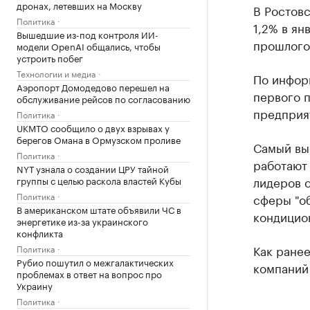
дронах, летевших на Москву
В Ростов
Политика
1,2% в ян
Вышедшие из-под контроля ИИ-
прошлого 
модели OpenAI общались, чтобы
устроить побег
Технологии и медиа
По информ
Аэропорт Домодедово перешел на
первого 
обслуживание рейсов по согласованию
предприят
Политика
UKMTO сообщило о двух взрывах у
берегов Омана в Ормузском проливе
Самый вы
Политика
работают 
NYT узнала о создании ЦРУ тайной
лидеров 
группы с целью раскола властей Кубы
Политика
сферы "о
В американском штате объявили ЧС в
кондицион
энергетике из-за украинского
конфликта
Как ране
Политика
Рубио пошутил о межгалактических
компаний 
проблемах в ответ на вопрос про
Украину
Политика