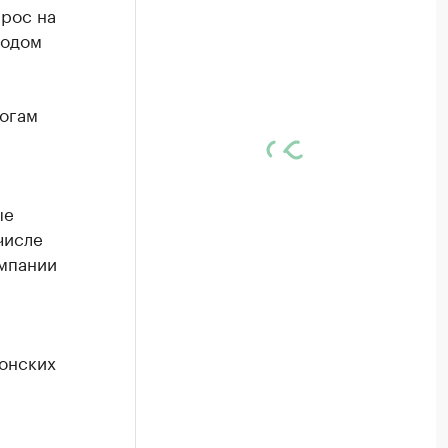
рос на
иодом
тогам
ые
числе
омпании
онских