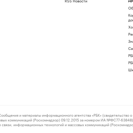
RSS Новости
Др
Об
Ко
до
Хо
Ре
Зн
Са
РБ
РБ
Шк
ения и материалы информационного агентства «РБК» (свидетельство о 
овых коммуникаций (Роскомнадзор) 09.12.2015 за номером ИА №ФС77-63848) 
 связи, информационных технологий и массовых коммуникаций (Роскомнадз