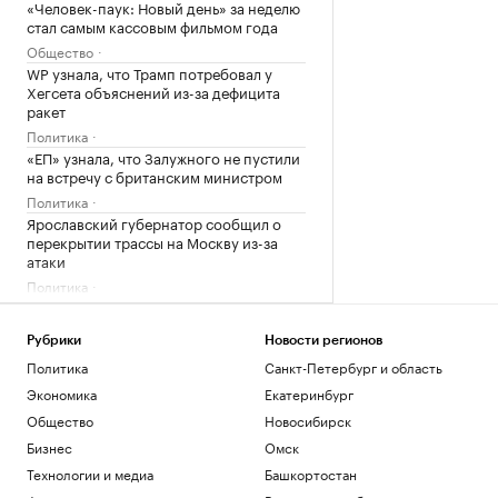
«Человек-паук: Новый день» за неделю
стал самым кассовым фильмом года
Общество
WP узнала, что Трамп потребовал у
Хегсета объяснений из-за дефицита
ракет
Политика
«ЕП» узнала, что Залужного не пустили
на встречу с британским министром
Политика
Ярославский губернатор сообщил о
перекрытии трассы на Москву из-за
атаки
Политика
Мирный житель и боец «Орлана»
ранены при атаке на Белгородскую
область
Рубрики
Новости регионов
Политика
Санкт-Петербург и область
Политика
Трамп объяснил, почему предпочитает
Экономика
Екатеринбург
сделку с Ираном войне
Общество
Новосибирск
Политика
Бизнес
Омск
Киев раскрыл «колоссальную сумму»
Технологии и медиа
Башкортостан
бюджетной помощи от Запада с 2022
года