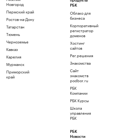
продукты
Новгород
РБК
Пермский край
Облако для
бизнеса
Ростов-на-Дону
Корпоративный
Татарстан
регистратор
Тюмень
доменов
Черноземье
Хостинг
сайтов
Кавказ
Рег.решения
Карелия
Знакомства
Мурманск
Сайт
Приморский
знакомств
край
podbor.ru
РБК
Компании
РБК Курсы
Школа
управления
РБК
РБК
Новости