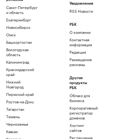
Уведомления
Санкт-Петербург
RSS Новости
и область
Екатеринбург
РБК
Новосибирск
О компании
Омск
Контактная
Башкортостан
информация
Вологодская
Редакция
область
Размещение
Калининград
рекламы
Краснодарский
край
Другие
Нижний
продукты
Новгород
РБК
Пермский край
Облако для
бизнеса
Ростов-на-Дону
Корпоративный
Татарстан
регистратор
Тюмень
доменов
Черноземье
Хостинг
сайтов
Кавказ
Рег.решения
Карелия