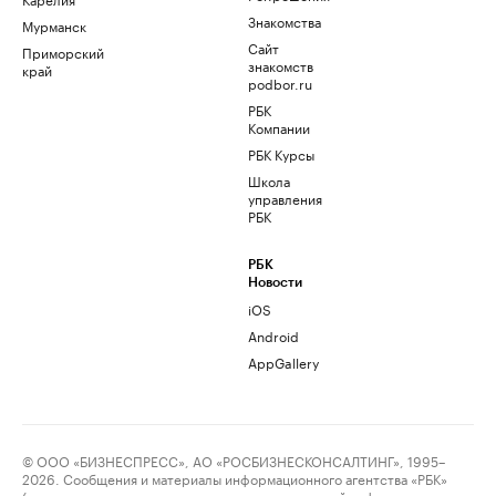
Знакомства
Мурманск
Сайт
Приморский
знакомств
край
podbor.ru
РБК
Компании
РБК Курсы
Школа
управления
РБК
РБК
Новости
iOS
Android
AppGallery
© ООО «БИЗНЕСПРЕСС», АО «РОСБИЗНЕСКОНСАЛТИНГ», 1995–
2026. Сообщения и материалы информационного агентства «РБК»
(свидетельство о регистрации средства массовой информации