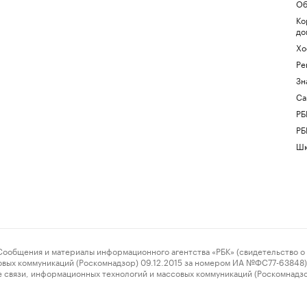
Об
Ко
до
Хо
Ре
Зн
Са
РБ
РБ
Шк
ения и материалы информационного агентства «РБК» (свидетельство о 
овых коммуникаций (Роскомнадзор) 09.12.2015 за номером ИА №ФС77-63848) 
 связи, информационных технологий и массовых коммуникаций (Роскомнадз