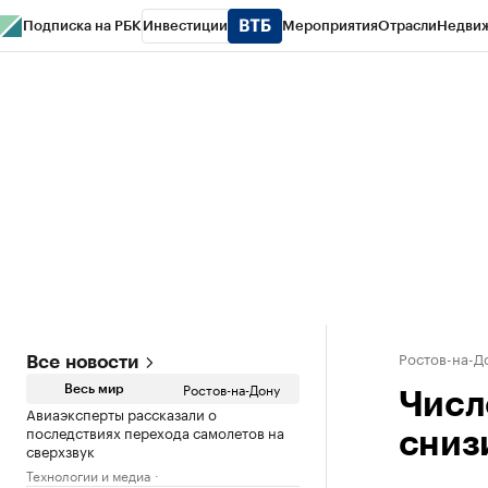
Подписка на РБК
Инвестиции
Мероприятия
Отрасли
Недви
РБК Курсы
РБК Life
Тренды
Визионеры
Национальные проекты
Горо
Спецпроекты СПб
Конференции СПб
Спецпроекты
Проверка конт
Ростов-на-Д
Все новости
Ростов-на-Дону
Весь мир
Числ
Авиаэксперты рассказали о
последствиях перехода самолетов на
снизи
сверхзвук
Технологии и медиа