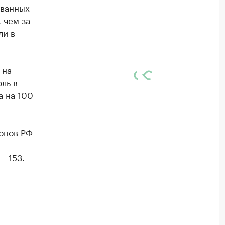
ованных
 чем за
ли в
 на
ль в
а на 100
ионов РФ
— 153.