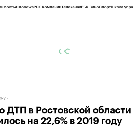
жимость
Autonews
РБК Компании
Телеканал
РБК Вино
Спорт
Школа упра
д
Стиль
Крипто
РБК Бизнес-среда
Дискуссионный клуб
Исследования
К
рагентов
Политика
Экономика
Бизнес
Технологии и медиа
Финансы
Рын
ону
о ДТП в Ростовской области
лось на 22,6% в 2019 году