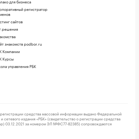
лако для бизнеса
рпоративный регистратор
менов
стинг сайтов
г.решения
акомства
йт знакомств podbor.ru
К Компании
К Курсы
ола управления РБК
регистрации средства массовой информации выдано Федеральной
и сетевого издания «РБК» (свидетельство о регистрации средства
ор) 03.12.2021 за номером ЭЛ №ФС77-82385) сопровождаются