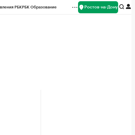
Ростов-на-Дону
вления РБК
РБК Образование
редитные рейтинги
Франшизы
Газета
ок наличной валюты