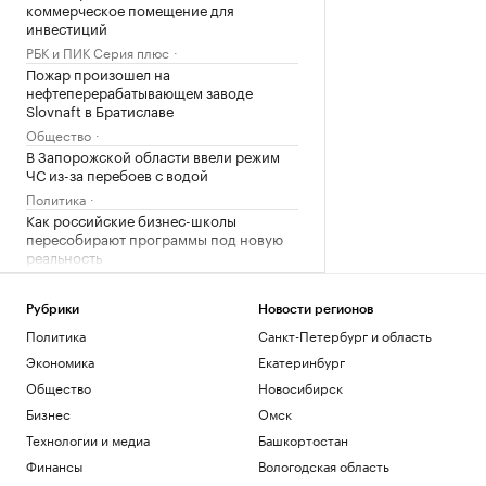
коммерческое помещение для
инвестиций
РБК и ПИК Серия плюс
Пожар произошел на
нефтеперерабатывающем заводе
Slovnaft в Братиславе
Общество
В Запорожской области ввели режим
ЧС из-за перебоев с водой
Политика
Как российские бизнес-школы
пересобирают программы под новую
реальность
Образование
Мельникова выразила надежду, что
Рубрики
Новости регионов
ситуация с визами на ЧЕ изменится
Политика
Санкт-Петербург и область
Спорт
Экономика
Екатеринбург
Почему продажи городских автобусов
растут на фоне стагнации рынка
Общество
Новосибирск
Бизнес
Бизнес
Омск
«Веселый молочник» Джастас Уолкер
Технологии и медиа
Башкортостан
рассказал о скором выдворении из
Финансы
Вологодская область
России