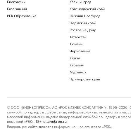
Общество
Биографии
Калининград
Перевозки контейнеров на СКЖД в
База знаний
Краснодарский край
июле выросли почти на 7%
РБК Образование
Нижний Новгород
Ростов-на-Дону
Пермский край
На станции метро «Смоленская»
Ростов-на-Дону
начали реставрацию облицовки
путевых стен
Татарстан
Общество
Тюмень
Что такое Executive MBA и зачем
Черноземье
получать эту степень
Кавказ
Образование
Патрушев посетил флагман ВМС
Карелия
Бразилии «Атлантико» в порту Рио-де-
Мурманск
Жанейро
Приморский край
Политика
Федерацию футбола Южной Кореи
обвинили в оплате интимных услуг для
судей
Спорт
© ООО «БИЗНЕСПРЕСС», АО «РОСБИЗНЕСКОНСАЛТИНГ», 1995–2026. Сообщ
службой по надзору в сфере связи, информационных технологий и масс
Загрузить еще
массовой информации выдано Федеральной службой по надзору в сфере
пометкой «РБК».
letters@rbc.ru
18+
Владельцем сайта является информационное агентство «РБК».