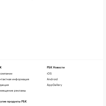
К
РБК Новости
компании
iOS
нтактная информация
Android
дакция
AppGallery
змещение рекламы
угие продукты РБК