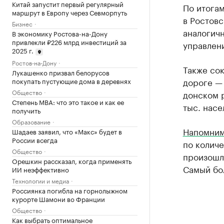
Китай запустит первый регулярный
По итога
маршрут в Европу через Севморпуть
в Ростовс
Бизнес
аналогичн
В экономику Ростова-на-Дону
привлекли ₽226 млрд инвестиций за
управлен
2025 г.
Ростов-на-Дону
Также сок
Лукашенко призвал белорусов
дороге — 
покупать пустующие дома в деревнях
Общество
донском р
Степень MBA: что это такое и как ее
тыс. насе
получить
Образование
Напомни
Шадаев заявил, что «Макс» будет в
России всегда
по количе
Общество
произошло
Орешкин рассказал, когда применять
Самый бо
ИИ неэффективно
Технологии и медиа
Россиянка погибла на горнолыжном
курорте Шамони во Франции
Общество
Как выбрать оптимальное