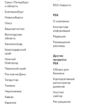
Санкт-Петербург
RSS Новости
и область
Екатеринбург
РБК
Новосибирск
О компании
Омск
Контактная
Башкортостан
информация
Вологодская
Редакция
область
Размещение
Калининград
рекламы
Краснодарский
край
Другие
Нижний
продукты
Новгород
РБК
Пермский край
Облако для
бизнеса
Ростов-на-Дону
Корпоративный
Татарстан
регистратор
Тюмень
доменов
Черноземье
Хостинг
сайтов
Кавказ
Рег.решения
Карелия