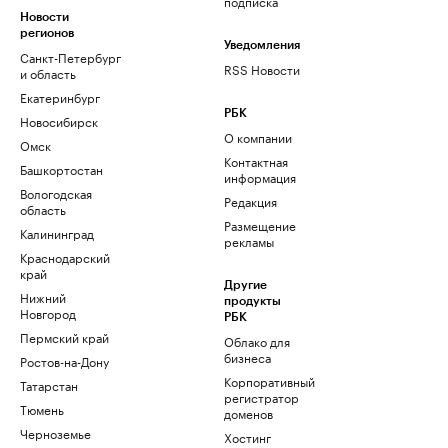
подписка
Новости
регионов
Уведомления
Санкт-Петербург
RSS Новости
и область
Екатеринбург
РБК
Новосибирск
О компании
Омск
Контактная
Башкортостан
информация
Вологодская
Редакция
область
Размещение
Калининград
рекламы
Краснодарский
край
Другие
Нижний
продукты
Новгород
РБК
Пермский край
Облако для
бизнеса
Ростов-на-Дону
Корпоративный
Татарстан
регистратор
Тюмень
доменов
Черноземье
Хостинг