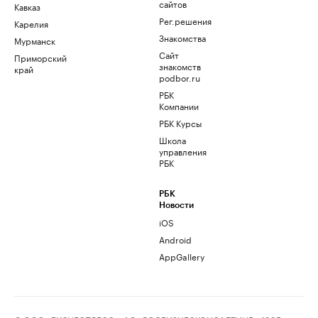
сайтов
Кавказ
Рег.решения
Карелия
Знакомства
Мурманск
Сайт
Приморский
знакомств
край
podbor.ru
РБК
Компании
РБК Курсы
Школа
управления
РБК
РБК
Новости
iOS
Android
AppGallery