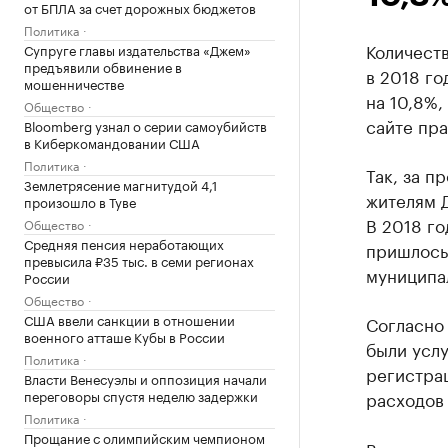
от БПЛА за счет дорожных бюджетов
Политика
Количеств
Супруге главы издательства «Джем»
предъявили обвинение в
в 2018 г
мошенничестве
на 10,8%
Общество
сайте пра
Bloomberg узнал о серии самоубийств
в Киберкомандовании США
Политика
Так, за п
Землетрясение магнитудой 4,1
жителям Д
произошло в Туве
В 2018 го
Общество
Средняя пенсия неработающих
пришлось
превысила ₽35 тыс. в семи регионах
муниципа
России
Общество
США ввели санкции в отношении
Согласно 
военного атташе Кубы в России
были услу
Политика
регистрац
Власти Венесуэлы и оппозиция начали
переговоры спустя неделю задержки
расходов
Политика
Прощание с олимпийским чемпионом