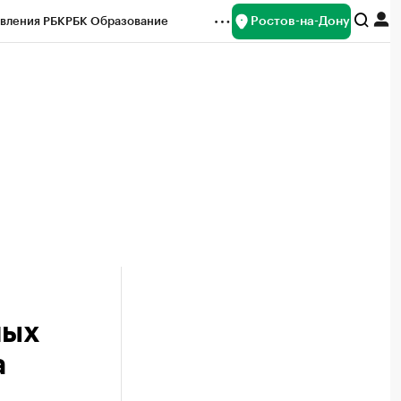
Ростов-на-Дону
вления РБК
РБК Образование
редитные рейтинги
Франшизы
Газета
ок наличной валюты
ных
а