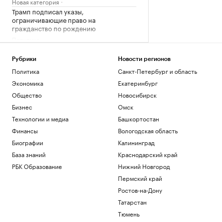
Новая категория
Трамп подписал указы,
ограничивающие право на
гражданство по рождению
Политика
В Пензенской области ввели план
«Ковер»
Рубрики
Новости регионов
Политика
Политика
Санкт-Петербург и область
Четыре человека погибли при взрыве в
Экономика
Екатеринбург
автобусе в Сирии
Общество
Новосибирск
Общество
Бизнес
Омск
В Африке поддержали Инфантино
после скандала с продажей прав ЧМ
Технологии и медиа
Башкортостан
Спорт
Финансы
Вологодская область
Запасы газа в Европе на минимуме. Что
Биографии
Калининград
будет зимой
База знаний
Краснодарский край
Подписка на РБК
РБК Образование
Нижний Новгород
Загрузить еще
Пермский край
Ростов-на-Дону
Татарстан
Тюмень