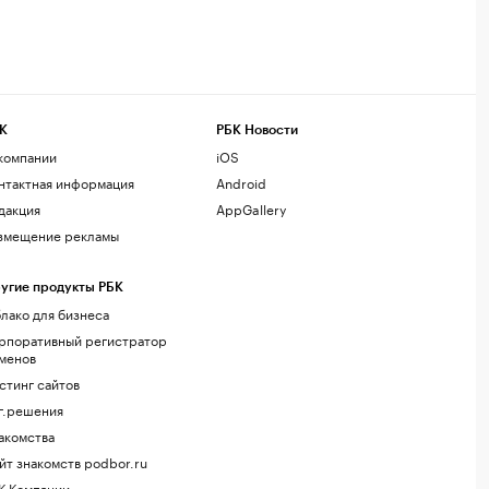
К
РБК Новости
компании
iOS
нтактная информация
Android
дакция
AppGallery
змещение рекламы
угие продукты РБК
лако для бизнеса
рпоративный регистратор
менов
стинг сайтов
г.решения
акомства
йт знакомств podbor.ru
К Компании