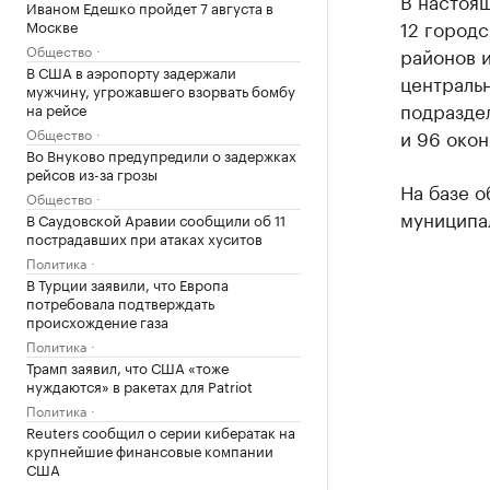
В настоя
Иваном Едешко пройдет 7 августа в
12 городс
Москве
Общество
районов и
В США в аэропорту задержали
централь
мужчину, угрожавшего взорвать бомбу
подраздел
на рейсе
Общество
и 96 окон
Во Внуково предупредили о задержках
рейсов из-за грозы
На базе о
Общество
муниципал
В Саудовской Аравии сообщили об 11
пострадавших при атаках хуситов
Политика
В Турции заявили, что Европа
потребовала подтверждать
происхождение газа
Политика
Трамп заявил, что США «тоже
нуждаются» в ракетах для Patriot
Политика
Reuters сообщил о серии кибератак на
крупнейшие финансовые компании
США