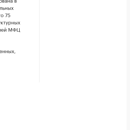
ована в
альных
о 75
уктурных
елей МФЦ
енных,