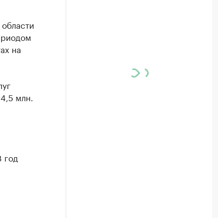
 области
ериодом
ах на
луг
4,5 млн.
 год