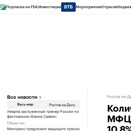
Подписка на РБК
Инвестиции
Мероприятия
Отрасли
Недви
РБК Курсы
РБК Life
Тренды
Визионеры
Национальные проекты
Горо
Спецпроекты СПб
Конференции СПб
Спецпроекты
Проверка конт
Ростов-на-Д
Все новости
Ростов-на-Дону
Весь мир
Коли
Умерла заслуженный тренер России по
фехтованию Фаина Саевич
МФЦ 
Общество
Минтранс предложил защищать трассы
10,8