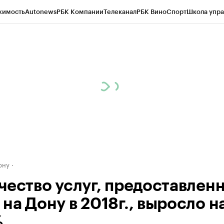
жимость
Autonews
РБК Компании
Телеканал
РБК Вино
Спорт
Школа упра
д
Стиль
Крипто
РБК Бизнес-среда
Дискуссионный клуб
Исследования
К
рагентов
Политика
Экономика
Бизнес
Технологии и медиа
Финансы
Рын
ону
чество услуг, предоставлен
на Дону в 2018г., выросло н
%