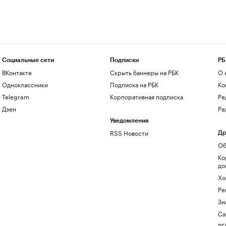
Социальные сети
Подписки
РБ
ВКонтакте
Скрыть баннеры на РБК
О 
Одноклассники
Подписка на РБК
Ко
Telegram
Корпоративная подписка
Ре
Дзен
Ра
Уведомления
RSS Новости
Др
Об
Ко
до
Хо
Ре
Зн
Са
РБ