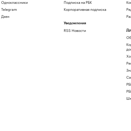
Одноклассники
Подписка на РБК
Ко
Telegram
Корпоративная подписка
Ре
Дзен
Ра
Уведомления
RSS Новости
Др
Об
Ко
до
Хо
Ре
Зн
Са
РБ
РБ
Шк