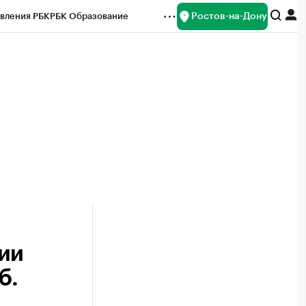
Ростов-на-Дону
вления РБК
РБК Образование
редитные рейтинги
Франшизы
Газета
ок наличной валюты
ии
б.