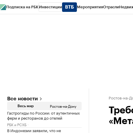
Подписка на РБК
Инвестиции
Мероприятия
Отрасли
Недви
РБК Курсы
РБК Life
Тренды
Визионеры
Национальные проекты
Горо
Спецпроекты СПб
Конференции СПб
Спецпроекты
Проверка конт
Ростов-на-Д
Все новости
Ростов-на-Дону
Весь мир
Треб
Гастрогиды по России: от аутентичных
ферм и ресторанов до отелей
«Мет
РБК и РСХБ
В Индонезии заявили, что не