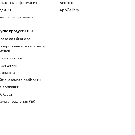
нтактная информация
Android
дакция
AppGallery
змещение рекламы
угие продукты РБК
лако для бизнеса
рпоративный регистратор
менов
стинг сайтов
г.решения
акомства
йт знакомств podbor.ru
К Компании
К Курсы
ола управления РБК