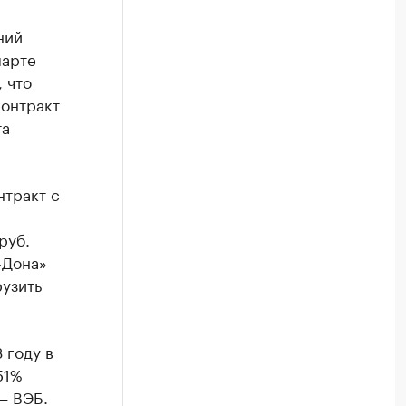
ний
марте
, что
онтракт
та
нтракт с
руб.
-Дона»
узить
 году в
51%
— ВЭБ.