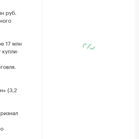
н руб.
ного
е 17 млн
 купли-
говля.
н» (3,2
признал
го