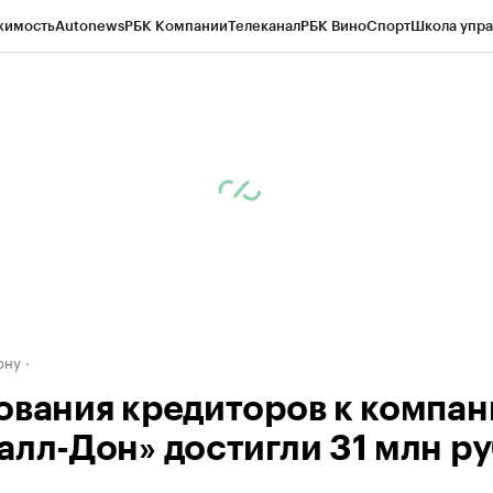
жимость
Autonews
РБК Компании
Телеканал
РБК Вино
Спорт
Школа упра
д
Стиль
Крипто
РБК Бизнес-среда
Дискуссионный клуб
Исследования
К
рагентов
Политика
Экономика
Бизнес
Технологии и медиа
Финансы
Рын
ону
ования кредиторов к компан
алл-Дон» достигли 31 млн ру