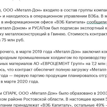
, ООО «Металл-Дон» входило в состав группы компа
» и находилось в операционном управлении ВЭБа. В 
а в информационном офисе «ВЭБ Капитала»
сообщили
еталл-Доном» и РУСАЛом был подписан экспортный к
ку металлоконструкций в Гвинею. Стоимость контрак
 75 млн руб.
очего, в марте 2019 года «Металл-Дон» заключил ко
ародным промышленным холдингом по производству
ьных материалов АО «ЕВРОЦЕМЕНТ Групп» на 7,2 млн 
ь, что контракт обеспечит полную загрузку «Металл
года — первую партию продукции планировалось отгр
 в марте 2020 года.
м СПАРК, ООО «Металл-Дон» было образовано в 2003
ком районе Ростовской области. В настоящее время 
мпании принадлежат «ВЭБ Капиталу», остальные 49% 