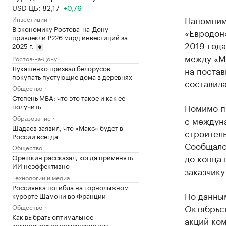
USD ЦБ: 82,17
+0,76
Напомним
Инвестиции
В экономику Ростова-на-Дону
«Евродон
привлекли ₽226 млрд инвестиций за
2019 год
2025 г.
между «М
Ростов-на-Дону
Лукашенко призвал белорусов
на постав
покупать пустующие дома в деревнях
составила
Общество
Степень MBA: что это такое и как ее
получить
Помимо пр
Образование
с междун
Шадаев заявил, что «Макс» будет в
строител
России всегда
Сообщалос
Общество
до конца 
Орешкин рассказал, когда применять
ИИ неэффективно
заказчику
Технологии и медиа
Россиянка погибла на горнолыжном
По данны
курорте Шамони во Франции
Октябрьс
Общество
Как выбрать оптимальное
акций ко
коммерческое помещение для