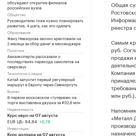
обсуждают открытие филиалов
Общая су
российских вузов
Ростовско
Общество
Информац
Руководителю тоже нужно планировать
развитие. 4 шага, как это сделать
реестра с
Образование
Жену Невзорова заочно арестовали на
Самым кр
2 месяца за сбор денег в мессенджере
руб. Согл
Политика
Авиаэксперты рассказали о
продажи 
последствиях перехода самолетов на
деятельно
сверхзвук
Компания 
Технологии и медиа
Китай запустит первый регулярный
принадле
маршрут в Европу через Севморпуть
требовани
Бизнес
млн руб.),
В первом московском «тучерезе» на
торги выставлена двушка за ₽32,6 млн
Недвижимость
Напомним,
Курс евро на 07 августа
«Металл-
EUR ЦБ: 94,84
+0,78
производ
Инвестиции
назначено
Курс доллара на 07 августа