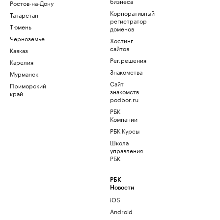
бизнеса
Ростов-на-Дону
Корпоративный
Татарстан
регистратор
Тюмень
доменов
Черноземье
Хостинг
сайтов
Кавказ
Рег.решения
Карелия
Знакомства
Мурманск
Сайт
Приморский
знакомств
край
podbor.ru
РБК
Компании
РБК Курсы
Школа
управления
РБК
РБК
Новости
iOS
Android