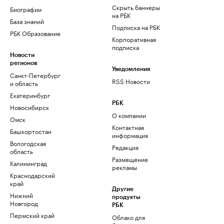
Скрыть баннеры
Биографии
на РБК
База знаний
Подписка на РБК
РБК Образование
Корпоративная
подписка
Новости
регионов
Уведомления
Санкт-Петербург
RSS Новости
и область
Екатеринбург
РБК
Новосибирск
О компании
Омск
Контактная
Башкортостан
информация
Вологодская
Редакция
область
Размещение
Калининград
рекламы
Краснодарский
край
Другие
Нижний
продукты
Новгород
РБК
Пермский край
Облако для