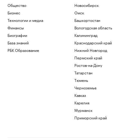
Торонто
Общество
Новосибирск
Спорт
Бизнес
Омск
Балицкий сообщил об ударе дрона ВСУ
по рейсовому автобусу
Технологии и медиа
Башкортостан
Политика
Финансы
Вологодская область
Зачем экономике России нужна
Биографии
Калининград
товарная биржа
База знаний
Краснодарский край
РБК и Петербургская Биржа
РБК Образование
Нижний Новгород
Посольство Украины сообщило о
повреждении украинского памятника в
Пермский край
Польше
Ростов-на-Дону
Политика
Татарстан
Бывший сотрудник Google запустил
Тюмень
сервис, пародирующий работу чат-
бота
Черноземье
Тренды
Кавказ
Карелия
Загрузить еще
Мурманск
Приморский край