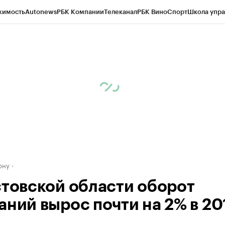
жимость
Autonews
РБК Компании
Телеканал
РБК Вино
Спорт
Школа упра
д
Стиль
Крипто
РБК Бизнес-среда
Дискуссионный клуб
Исследования
К
рагентов
Политика
Экономика
Бизнес
Технологии и медиа
Финансы
Рын
ону
стовской области оборот
аний вырос почти на 2% в 20