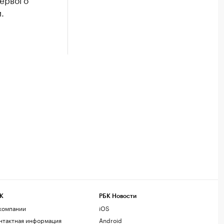
.
К
РБК Новости
компании
iOS
нтактная информация
Android