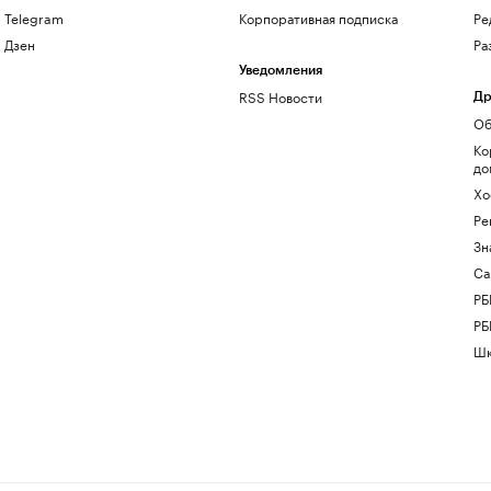
Telegram
Корпоративная подписка
Ре
Дзен
Ра
Уведомления
RSS Новости
Др
Об
Ко
до
Хо
Ре
Зн
Са
РБ
РБ
Шк