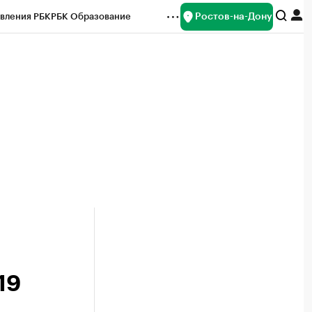
Ростов-на-Дону
вления РБК
РБК Образование
редитные рейтинги
Франшизы
Газета
ок наличной валюты
19