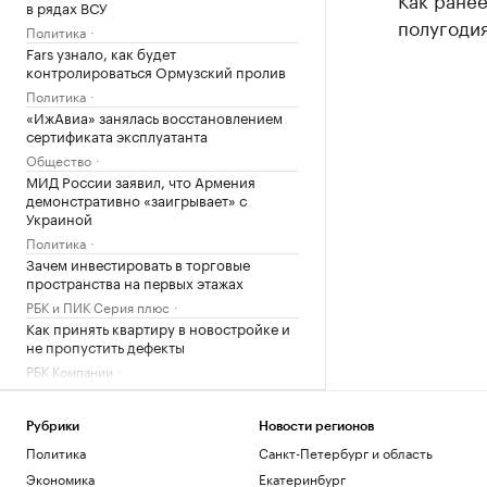
в рядах ВСУ
полугодия
Политика
Fars узнало, как будет
контролироваться Ормузский пролив
Политика
«ИжАвиа» занялась восстановлением
сертификата эксплуатанта
Общество
МИД России заявил, что Армения
демонстративно «заигрывает» с
Украиной
Политика
Зачем инвестировать в торговые
пространства на первых этажах
РБК и ПИК Серия плюс
Как принять квартиру в новостройке и
не пропустить дефекты
РБК Компании
Минобороны показало удар «Гераней»
по локомотиву и подстанции ВСУ
Рубрики
Новости регионов
Политика
Политика
Санкт-Петербург и область
Александрова первой вышла в
четвертый круг «тысячника» WTA в
Экономика
Екатеринбург