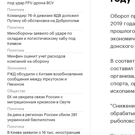
под удар FPV‑дрона ВСУ
Политика
Оборот п
Командир 76-й дивизии ВДВ доложил
Путину об обстановке на Доброполье
2019 года
Политика
прошлого 
Минобороны заявило об ударе по
экономиче
складам и логистическому хабу под
Киевом
донского 
Политика
Минфин оценит учет расходов
В соотве
компаний на оборону
составил 
Экономика
РЖД обсудили с Китаем возобновление
организац
сообщения между Иркутском и
спорта, о
Пекином
ископаемы
Общество
ЕК не увидела связи России с
миграционным кризисом в Сеуте
"Снижени
Политика
обрабатыв
За день в регионах России сбили 281
украинский беспилотник
рыболовст
Политика
В Киеве заявили о 16 тыс. иностранцев
Как ране