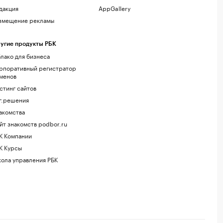
дакция
AppGallery
змещение рекламы
угие продукты РБК
лако для бизнеса
рпоративный регистратор
менов
стинг сайтов
г.решения
акомства
йт знакомств podbor.ru
К Компании
К Курсы
ола управления РБК