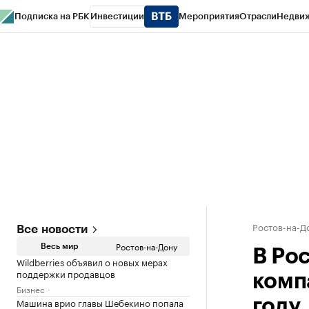
Подписка на РБК
Инвестиции
Мероприятия
Отрасли
Недви
РБК Курсы
РБК Life
Тренды
Визионеры
Национальные проекты
Горо
Спецпроекты СПб
Конференции СПб
Спецпроекты
Проверка конт
Ростов-на-Д
Все новости
Ростов-на-Дону
Весь мир
В Ро
Wildberries объявил о новых мерах
поддержки продавцов
комп
Бизнес
Машина врио главы Шебекино попала
году