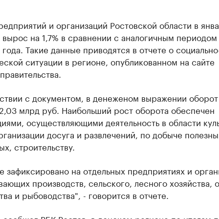
редприятий и организаций Ростовской области в янв
 вырос на 1,7% в сравнении с аналогичным периодом
года. Такие данные приводятся в отчете о социально
ской ситуации в регионе, опубликованном на сайте
правительства.
тствии с документом, в денеженом выражении оборот
2,03 млрд руб. Наибольший рост оборота обеспечен
иями, осуществляющими деятельность в области кул
рганизации досуга и развлечений, по добыче полезны
х, строительству.
е зафиксировано на отдельных предприятиях и орган
ающих производств, сельского, лесного хозяйства, о
ва и рыбоводства", - говорится в отчете.
е
сообщал
РБК Ростов, в донском регионе по итогам 