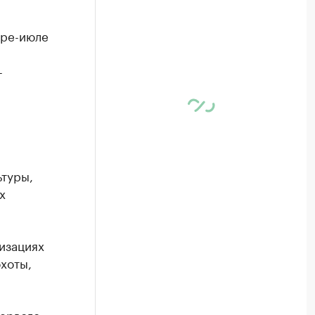
аре-июле
-
ьтуры,
х
изациях
хоты,
первого