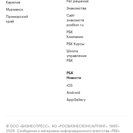
Рег.решения
Карелия
Знакомства
Мурманск
Сайт
Приморский
знакомств
край
podbor.ru
РБК
Компании
РБК Курсы
Школа
управления
РБК
РБК
Новости
iOS
Android
AppGallery
© ООО «БИЗНЕСПРЕСС», АО «РОСБИЗНЕСКОНСАЛТИНГ», 1995–
2026. Сообщения и материалы информационного агентства «РБК»