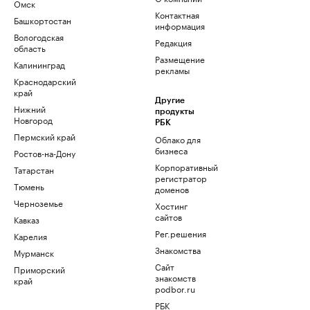
Омск
Контактная
Башкортостан
информация
Вологодская
Редакция
область
Размещение
Калининград
рекламы
Краснодарский
край
Другие
Нижний
продукты
Новгород
РБК
Пермский край
Облако для
бизнеса
Ростов-на-Дону
Корпоративный
Татарстан
регистратор
Тюмень
доменов
Черноземье
Хостинг
сайтов
Кавказ
Рег.решения
Карелия
Знакомства
Мурманск
Сайт
Приморский
знакомств
край
podbor.ru
РБК