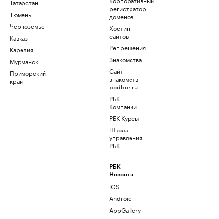
Корпоративный
Татарстан
регистратор
Тюмень
доменов
Черноземье
Хостинг
сайтов
Кавказ
Рег.решения
Карелия
Знакомства
Мурманск
Сайт
Приморский
знакомств
край
podbor.ru
РБК
Компании
РБК Курсы
Школа
управления
РБК
РБК
Новости
iOS
Android
AppGallery