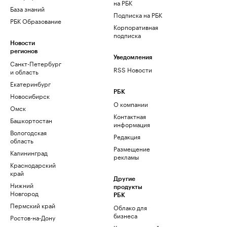
на РБК
База знаний
Подписка на РБК
РБК Образование
Корпоративная
подписка
Новости
регионов
Уведомления
Санкт-Петербург
RSS Новости
и область
Екатеринбург
РБК
Новосибирск
О компании
Омск
Контактная
Башкортостан
информация
Вологодская
Редакция
область
Размещение
Калининград
рекламы
Краснодарский
край
Другие
Нижний
продукты
Новгород
РБК
Пермский край
Облако для
бизнеса
Ростов-на-Дону