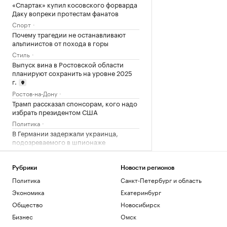
«Спартак» купил косовского форварда
Даку вопреки протестам фанатов
Спорт
Почему трагедии не останавливают
альпинистов от похода в горы
Стиль
Выпуск вина в Ростовской области
планируют сохранить на уровне 2025
г.
Ростов-на-Дону
Трамп рассказал спонсорам, кого надо
избрать президентом США
Политика
В Германии задержали украинца,
подозреваемого в шпионаже
Политика
Минобрнауки проанализирует
Рубрики
Новости регионов
ситуацию с платными местами в вузах
Политика
Санкт-Петербург и область
Политика
Экономика
Екатеринбург
Степень MBA: что это такое и как ее
получить
Общество
Новосибирск
Образование
Бизнес
Омск
«Эфко» прорабатывает резервные