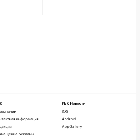
К
РБК Новости
компании
iOS
нтактная информация
Android
дакция
AppGallery
змещение рекламы