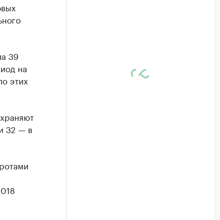
овых
ьного
ла 39
риод на
ло этих
охраняют
и 32 — в
кротами
2018