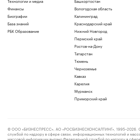
Технологии и медиа
Башкортостан
цепочки поставок после атаки БПЛА в
Тамани
Финансы
Вологодская область
Ростов-на-Дону
Биографии
Калининград
Пикник Афиши в Петербурге: вышел
База знаний
Краснодарский край
гид по активностям фестиваля
РБК Образование
Нижний Новгород
Компании
Пермский край
NBC узнал об экстренном собрании
Пентагона после «гневного звонка»
Ростов-на-Дону
Трампа
Татарстан
Политика
Тюмень
Бывшего посла Украины в США
Черноземье
обвинили в незаконном обогащении
Кавказ
Политика
Поголовье крупного рогатого скота в
Карелия
Ростовской области сократилось на
Мурманск
17%
Приморский край
Ростов-на-Дону
Загрузить еще
© ООО «БИЗНЕСПРЕСС», АО «РОСБИЗНЕСКОНСАЛТИНГ», 1995–2026. Сообщ
службой по надзору в сфере связи, информационных технологий и масс
массовой информации выдано Федеральной службой по надзору в сфере