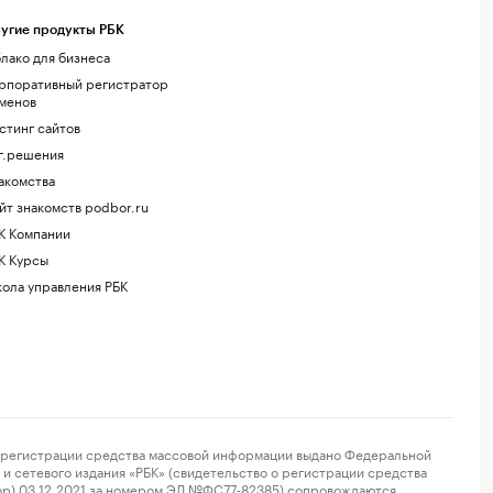
угие продукты РБК
лако для бизнеса
рпоративный регистратор
менов
стинг сайтов
г.решения
акомства
йт знакомств podbor.ru
К Компании
К Курсы
ола управления РБК
регистрации средства массовой информации выдано Федеральной
и сетевого издания «РБК» (свидетельство о регистрации средства
ор) 03.12.2021 за номером ЭЛ №ФС77-82385) сопровождаются