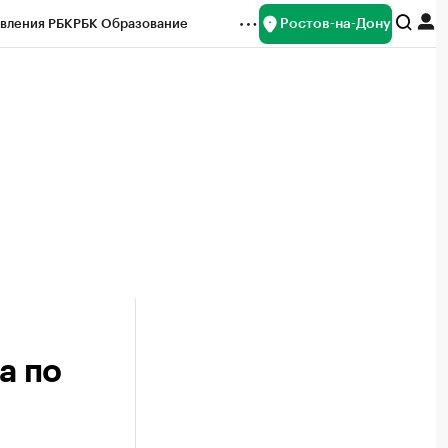
Ростов-на-Дону
вления РБК
РБК Образование
редитные рейтинги
Франшизы
Газета
ок наличной валюты
а по