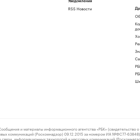
Уведомления
RSS Новости
Др
Об
Ко
до
Хо
Ре
Зн
Са
РБ
РБ
Шк
ения и материалы информационного агентства «РБК» (свидетельство о 
овых коммуникаций (Роскомнадзор) 09.12.2015 за номером ИА №ФС77-63848) 
 связи, информационных технологий и массовых коммуникаций (Роскомнадз