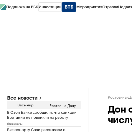
Подписка на РБК
Инвестиции
Мероприятия
Отрасли
Недви
РБК Курсы
РБК Life
Тренды
Визионеры
Национальные проекты
Горо
Спецпроекты СПб
Конференции СПб
Спецпроекты
Проверка конт
Ростов-на-Д
Все новости
Ростов-на-Дону
Весь мир
Дон 
В Ozon Банке сообщили, что санкции
Британии не повлияли на работу
числ
Финансы
В аэропорту Сочи рассказали о