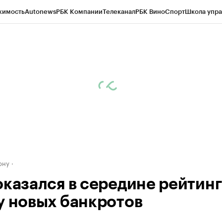
жимость
Autonews
РБК Компании
Телеканал
РБК Вино
Спорт
Школа упра
д
Стиль
Крипто
РБК Бизнес-среда
Дискуссионный клуб
Исследования
К
рагентов
Политика
Экономика
Бизнес
Технологии и медиа
Финансы
Рын
ону
оказался в середине рейтинг
у новых банкротов