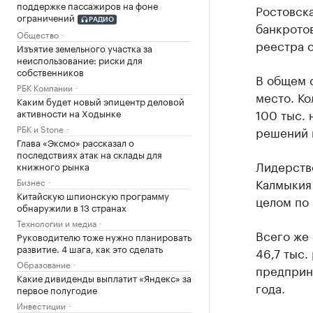
поддержке пассажиров на фоне
Ростовска
ограничений
РАДИО
банкрото
Общество
реестра с
Изъятие земельного участка за
неиспользование: риски для
собственников
В общем с
РБК Компании
место. Ко
Каким будет новый эпицентр деловой
100 тыс. 
активности на Ходынке
РБК и Stone
решений п
Глава «Эксмо» рассказал о
последствиях атак на склады для
Лидерство
книжного рынка
Калмыкия 
Бизнес
Китайскую шпионскую программу
целом по 
обнаружили в 13 странах
Технологии и медиа
Всего же 
Руководителю тоже нужно планировать
развитие. 4 шага, как это сделать
46,7 тыс.
Образование
предприни
Какие дивиденды выплатит «Яндекс» за
года.
первое полугодие
Инвестиции