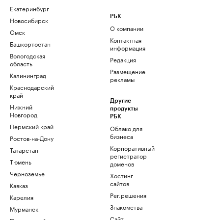
Екатеринбург
РБК
Новосибирск
О компании
Омск
Контактная
Башкортостан
информация
Вологодская
Редакция
область
Размещение
Калининград
рекламы
Краснодарский
край
Другие
Нижний
продукты
Новгород
РБК
Пермский край
Облако для
бизнеса
Ростов-на-Дону
Корпоративный
Татарстан
регистратор
Тюмень
доменов
Черноземье
Хостинг
сайтов
Кавказ
Рег.решения
Карелия
Знакомства
Мурманск
Сайт