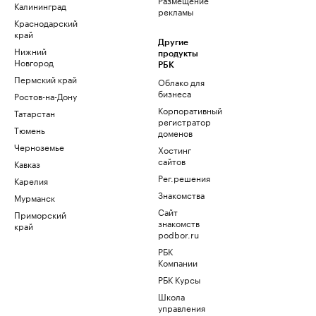
Калининград
рекламы
Краснодарский
край
Другие
Нижний
продукты
Новгород
РБК
Пермский край
Облако для
бизнеса
Ростов-на-Дону
Корпоративный
Татарстан
регистратор
Тюмень
доменов
Черноземье
Хостинг
сайтов
Кавказ
Рег.решения
Карелия
Знакомства
Мурманск
Сайт
Приморский
знакомств
край
podbor.ru
РБК
Компании
РБК Курсы
Школа
управления