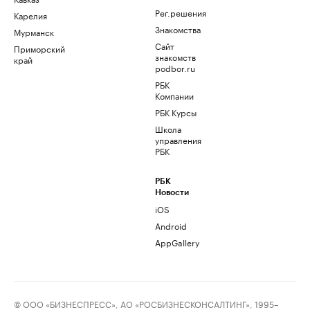
Рег.решения
Карелия
Знакомства
Мурманск
Сайт
Приморский
знакомств
край
podbor.ru
РБК
Компании
РБК Курсы
Школа
управления
РБК
РБК
Новости
iOS
Android
AppGallery
© ООО «БИЗНЕСПРЕСС», АО «РОСБИЗНЕСКОНСАЛТИНГ», 1995–