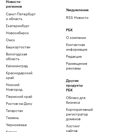
Новости
регионов
Уведомления
Санкт-Петербург
RSS Новости
и область
Екатеринбург
РБК
Новосибирск
О компании
Омск
Контактная
Башкортостан
информация
Вологодская
Редакция
область
Размещение
Калининград
рекламы
Краснодарский
край
Другие
Нижний
продукты
Новгород
РБК
Пермский край
Облако для
бизнеса
Ростов-на-Дону
Корпоративный
Татарстан
регистратор
Тюмень
доменов
Черноземье
Хостинг
сайтов
Кавказ