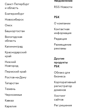
Уведомления
Санкт-Петербург
RSS Новости
и область
Екатеринбург
РБК
Новосибирск
О компании
Омск
Контактная
Башкортостан
информация
Вологодская
Редакция
область
Размещение
Калининград
рекламы
Краснодарский
край
Другие
Нижний
продукты
Новгород
РБК
Пермский край
Облако для
бизнеса
Ростов-на-Дону
Корпоративный
Татарстан
регистратор
Тюмень
доменов
Черноземье
Хостинг
сайтов
Кавказ
Рег.решения
Карелия