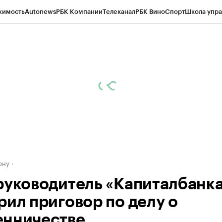
жимость
Autonews
РБК Компании
Телеканал
РБК Вино
Спорт
Школа упра
д
Стиль
Крипто
РБК Бизнес-среда
Дискуссионный клуб
Исследования
К
рагентов
Политика
Экономика
Бизнес
Технологии и медиа
Финансы
Рын
ону
руководитель «Капиталбанк
рил приговор по делу о
нничестве