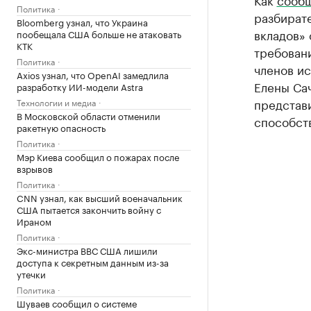
Политика
разбирате
Bloomberg узнал, что Украина
вкладов» 
пообещала США больше не атаковать
КТК
требовани
Политика
членов и
Axios узнал, что OpenAI замедлила
Елены Сач
разработку ИИ-модели Astra
представ
Технологии и медиа
В Московской области отменили
способст
ракетную опасность
Политика
Мэр Киева сообщил о пожарах после
взрывов
Политика
CNN узнал, как высший военачальник
США пытается закончить войну с
Ираном
Политика
Экс-министра ВВС США лишили
доступа к секретным данным из-за
утечки
Политика
Шуваев сообщил о системе