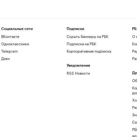
Социальные сети
Подписки
РБ
ВКонтакте
Скрыть баннеры на РБК
О 
Одноклассники
Подписка на РБК
Ко
Telegram
Корпоративная подписка
Ре
Дзен
Ра
Уведомления
RSS Новости
Др
Об
Ко
до
Хо
Ре
Зн
Са
РБ
РБ