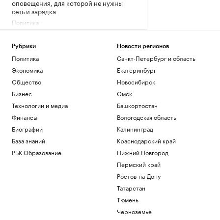
оповещения, для которой не нужны
сеть и зарядка
Политика
В Московской области объявили
беспилотную опасность
Рубрики
Новости регионов
Политика
Политика
Санкт-Петербург и область
В Московской области второй раз за
ночь объявили ракетную опасность
Экономика
Екатеринбург
Политика
Общество
Новосибирск
Пентагон отстранил генерала,
Бизнес
Омск
отвечавшего за помощь Украине и
Технологии и медиа
Башкортостан
фланг НАТО
Финансы
Вологодская область
Политика
В США произошло крушение
Биографии
Калининград
пожарного вертолета с двумя членами
База знаний
Краснодарский край
экипажа
РБК Образование
Нижний Новгород
Общество
Пермский край
Загрузить еще
Ростов-на-Дону
Татарстан
Тюмень
Черноземье