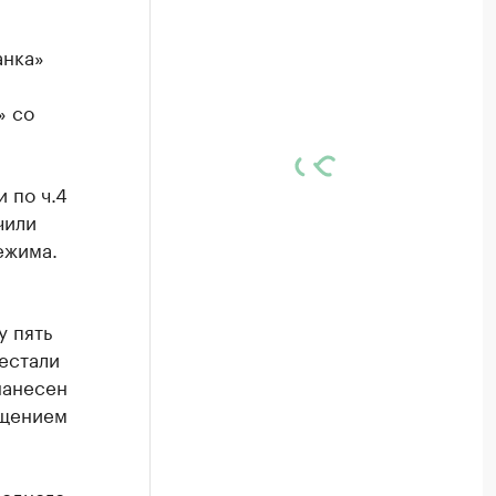
анка»
» со
 по ч.4
чили
ежима.
 пять
рестали
нанесен
ищением
 одного