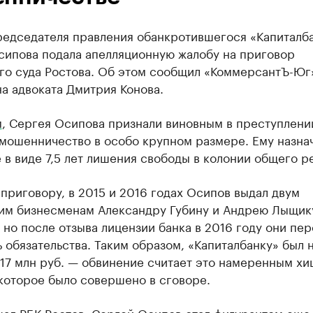
редседателя правления обанкротившегося «Капиталб
сипова подала апелляционную жалобу на приговор
го суда Ростова. Об этом сообщил «КоммерсантЪ-Юг
а адвоката Дмитрия Конова.
м
, Сергея Осипова признали виновным в преступлении
 мошенничество в особо крупном размере. Ему назна
 в виде 7,5 лет лишения свободы в колонии общего р
приговору, в 2015 и 2016 годах Осипов выдал двум
им бизнесменам Александру Губину и Андрею Лыщику
 но после отзыва лицензии банка в 2016 году они пе
 обязательства. Таким образом, «Капиталбанку» был 
717 млн руб. — обвинение считает это намеренным х
которое было совершено в сговоре.
щал
РБК Ростов, Сергей Осипов стал фигурантом еще