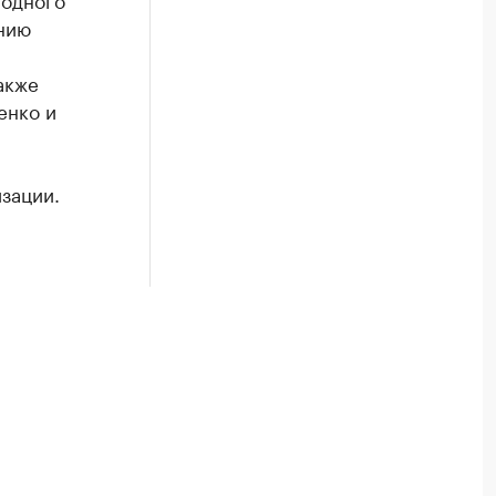
анию
акже
енко и
зации.