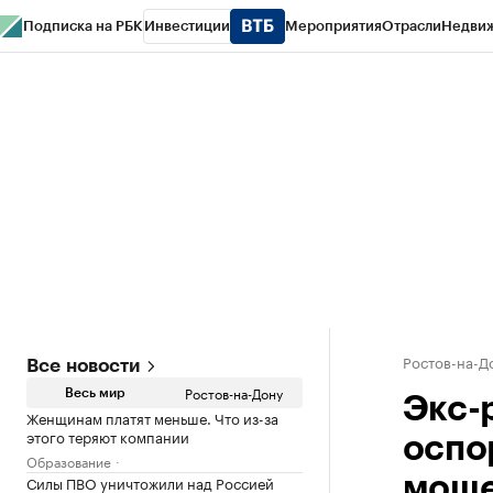
Подписка на РБК
Инвестиции
Мероприятия
Отрасли
Недви
РБК Курсы
РБК Life
Тренды
Визионеры
Национальные проекты
Горо
Спецпроекты СПб
Конференции СПб
Спецпроекты
Проверка конт
Ростов-на-Д
Все новости
Ростов-на-Дону
Весь мир
Экс-
Женщинам платят меньше. Что из-за
этого теряют компании
оспо
Образование
Силы ПВО уничтожили над Россией
моше