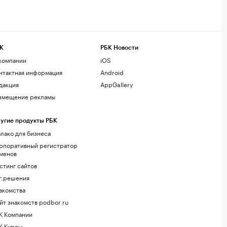
К
РБК Новости
компании
iOS
нтактная информация
Android
дакция
AppGallery
змещение рекламы
угие продукты РБК
лако для бизнеса
рпоративный регистратор
менов
стинг сайтов
г.решения
акомства
йт знакомств podbor.ru
К Компании
К Курсы