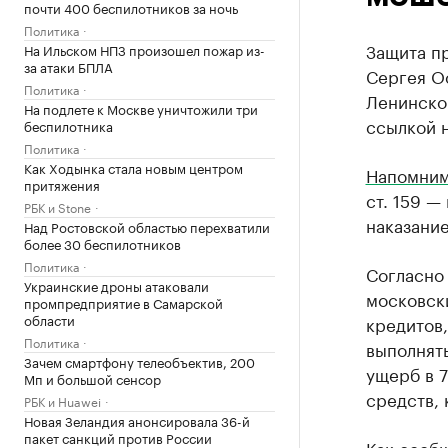
почти 400 беспилотников за ночь
Политика
Защита п
На Ильском НПЗ произошел пожар из-
за атаки БПЛА
Сергея О
Политика
Ленинско
На подлете к Москве уничтожили три
ссылкой н
беспилотника
Политика
Как Ходынка стала новым центром
Напомни
притяжения
ст. 159 —
РБК и Stone
наказание
Над Ростовской областью перехватили
более 30 беспилотников
Политика
Согласно 
Украинские дроны атаковали
московск
промпредприятие в Самарской
области
кредитов,
Политика
выполнять
Зачем смартфону телеобъектив, 200
ущерб в 
Мп и большой сенсор
средств, 
РБК и Huawei
Новая Зеландия анонсировала 36-й
пакет санкций против России
Как
сооб