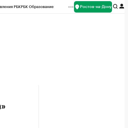
Ростов-на-Дону
вления РБК
РБК Образование
редитные рейтинги
Франшизы
Газета
ок наличной валюты
а»