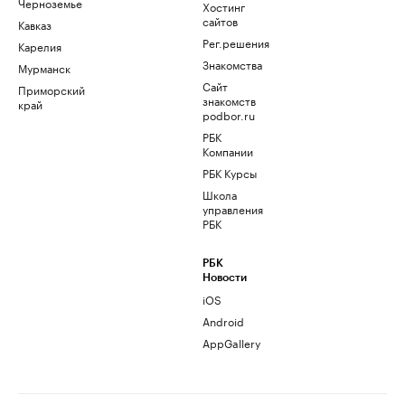
Черноземье
Хостинг
сайтов
Кавказ
Рег.решения
Карелия
Знакомства
Мурманск
Сайт
Приморский
знакомств
край
podbor.ru
РБК
Компании
РБК Курсы
Школа
управления
РБК
РБК
Новости
iOS
Android
AppGallery