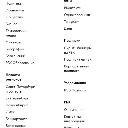
сети
Политика
ВКонтакте
Экономика
Одноклассники
Общество
Telegram
Бизнес
Дзен
Технологии и
медиа
Финансы
Подписки
Скрыть баннеры
Биографии
на РБК
База знаний
Подписка на РБК
РБК Образование
Корпоративная
подписка
Новости
регионов
Уведомления
Санкт-Петербург
RSS Новости
и область
Екатеринбург
РБК
Новосибирск
О компании
Омск
Контактная
Башкортостан
информация
Вологодская
Редакция