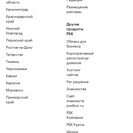
область
Размещение
Калининград
рекламы
Краснодарский
край
Другие
Нижний
продукты
Новгород
РБК
Пермский край
Облако для
бизнеса
Ростов-на-Дону
Корпоративный
Татарстан
регистратор
Тюмень
доменов
Черноземье
Хостинг
сайтов
Кавказ
Рег.решения
Карелия
Знакомства
Мурманск
Сайт
Приморский
знакомств
край
podbor.ru
РБК
Компании
РБК Курсы
Школа