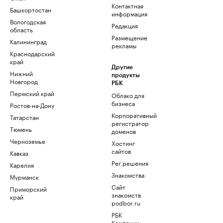
Контактная
Башкортостан
информация
Вологодская
Редакция
область
Размещение
Калининград
рекламы
Краснодарский
край
Другие
Нижний
продукты
Новгород
РБК
Пермский край
Облако для
бизнеса
Ростов-на-Дону
Корпоративный
Татарстан
регистратор
Тюмень
доменов
Черноземье
Хостинг
сайтов
Кавказ
Рег.решения
Карелия
Знакомства
Мурманск
Сайт
Приморский
знакомств
край
podbor.ru
РБК
Компании