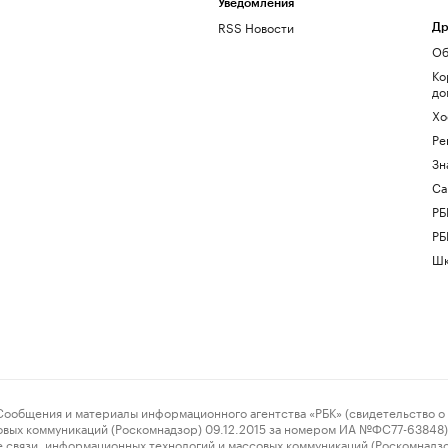
Уведомления
RSS Новости
Др
Об
Ко
до
Хо
Ре
Зн
Са
РБ
РБ
Шк
ения и материалы информационного агентства «РБК» (свидетельство о 
овых коммуникаций (Роскомнадзор) 09.12.2015 за номером ИА №ФС77-63848) 
 связи, информационных технологий и массовых коммуникаций (Роскомнадз