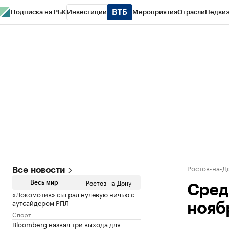
Подписка на РБК
Инвестиции
Мероприятия
Отрасли
Недви
РБК Курсы
РБК Life
Тренды
Визионеры
Национальные проекты
Горо
Спецпроекты СПб
Конференции СПб
Спецпроекты
Проверка конт
Ростов-на-Д
Все новости
Ростов-на-Дону
Весь мир
Сред
«Локомотив» сыграл нулевую ничью с
аутсайдером РПЛ
ноябр
Спорт
Bloomberg назвал три выхода для