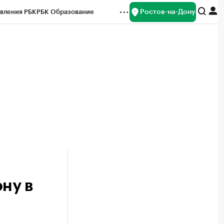
Ростов-на-Дону
вления РБК
РБК Образование
редитные рейтинги
Франшизы
Газета
ок наличной валюты
ну в