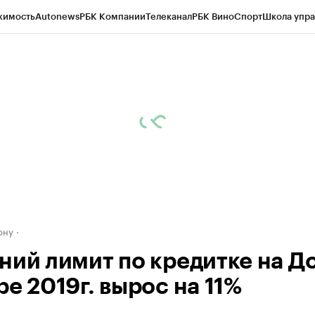
жимость
Autonews
РБК Компании
Телеканал
РБК Вино
Спорт
Школа упра
д
Стиль
Крипто
РБК Бизнес-среда
Дискуссионный клуб
Исследования
К
рагентов
Политика
Экономика
Бизнес
Технологии и медиа
Финансы
Рын
ону
ний лимит по кредитке на До
е 2019г. вырос на 11%