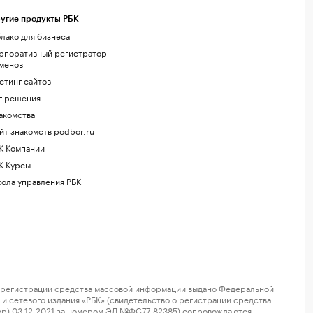
угие продукты РБК
лако для бизнеса
рпоративный регистратор
менов
стинг сайтов
г.решения
акомства
йт знакомств podbor.ru
К Компании
К Курсы
ола управления РБК
регистрации средства массовой информации выдано Федеральной
и сетевого издания «РБК» (свидетельство о регистрации средства
ор) 03.12.2021 за номером ЭЛ №ФС77-82385) сопровождаются