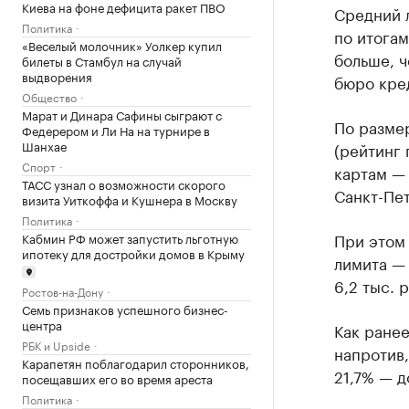
Киева на фоне дефицита ракет ПВО
Средний л
Политика
по итогам
«Веселый молочник» Уолкер купил
больше, ч
билеты в Стамбул на случай
выдворения
бюро кре
Общество
Марат и Динара Сафины сыграют с
По размер
Федерером и Ли На на турнире в
Шанхае
(рейтинг 
Спорт
картам — 
ТАСС узнал о возможности скорого
Санкт-Пет
визита Уиткоффа и Кушнера в Москву
Политика
При этом
Кабмин РФ может запустить льготную
ипотеку для достройки домов в Крыму
лимита — 
6,2 тыс. р
Ростов-на-Дону
Семь признаков успешного бизнес-
центра
Как ране
РБК и Upside
напротив,
Карапетян поблагодарил сторонников,
21,7% — д
посещавших его во время ареста
Политика