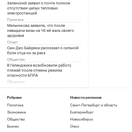
Зеленский заявил о почти полном
отсутствии целых тепловых
электростанций
Политика
Мельникова заявила, что после
невыдачи визы на ЧЕ ей жаль своего
здоровья
Спорт
Сын Джо Байдена рассказал о сильной
боли отца из-за рака
Общество
В Геленджике возобновили работу
пляжей после отмены режима
опасности БПЛА
Общество
В Финляндии с марта 2027 года введут
экзамен на гражданство
Общество
Рубрики
Новости регионов
В Италии нашли обломки римского
Политика
Санкт-Петербург и область
корабля с сотнями античных амфор.
Экономика
Екатеринбург
Видео
Общество
Новосибирск
Общество
Бизнес
Омск
Влюби в себя инвестора: истории
компаний, разместивших облигации