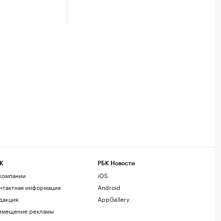
К
РБК Новости
компании
iOS
нтактная информация
Android
дакция
AppGallery
змещение рекламы