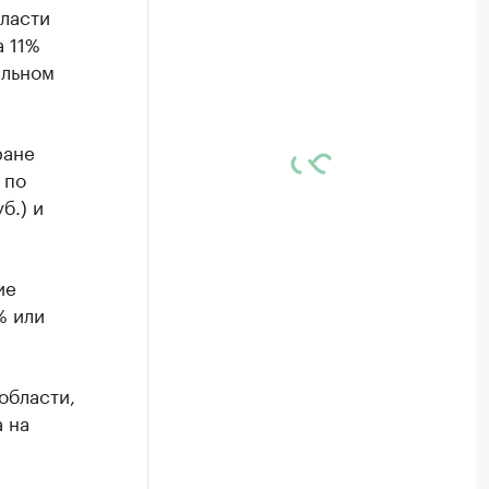
ласти
а 11%
альном
ране
 по
б.) и
ие
% или
области,
 на