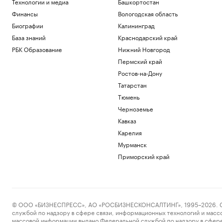
Технологии и медиа
Башкортостан
РБК и МСП Банк
Финансы
Вологодская область
Форвард «Нижнего Новгорода» сделал
Биографии
Калининград
хет-трик за 14 минут в Первой лиге
База знаний
Краснодарский край
Спорт
РБК Образование
Нижний Новгород
«Газпром» заметил антирекорд по
объему запасов газа в Европе
Пермский край
Бизнес
Ростов-на-Дону
WSJ рассказала о находках, меняющих
Татарстан
представление об истории Китая
Тюмень
Общество
Иран атаковал ракетами танкер
Черноземье
эмиратской госнефтекомпании
Кавказ
Политика
Карелия
Российские военные ударили по целям
Мурманск
в портах Николаев и Одесса
Приморский край
Политика
Загрузить еще
© ООО «БИЗНЕСПРЕСС», АО «РОСБИЗНЕСКОНСАЛТИНГ», 1995–2026. Сообщ
службой по надзору в сфере связи, информационных технологий и масс
массовой информации выдано Федеральной службой по надзору в сфере