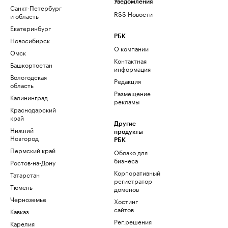
Уведомления
Санкт-Петербург
RSS Новости
и область
Екатеринбург
РБК
Новосибирск
О компании
Омск
Контактная
Башкортостан
информация
Вологодская
Редакция
область
Размещение
Калининград
рекламы
Краснодарский
край
Другие
Нижний
продукты
Новгород
РБК
Пермский край
Облако для
бизнеса
Ростов-на-Дону
Корпоративный
Татарстан
регистратор
Тюмень
доменов
Черноземье
Хостинг
сайтов
Кавказ
Рег.решения
Карелия