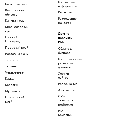
Контактная
Башкортостан
информация
Вологодская
Редакция
область
Размещение
Калининград
рекламы
Краснодарский
край
Другие
Нижний
продукты
Новгород
РБК
Пермский край
Облако для
бизнеса
Ростов-на-Дону
Корпоративный
Татарстан
регистратор
Тюмень
доменов
Черноземье
Хостинг
сайтов
Кавказ
Рег.решения
Карелия
Знакомства
Мурманск
Сайт
Приморский
знакомств
край
podbor.ru
РБК
Компании