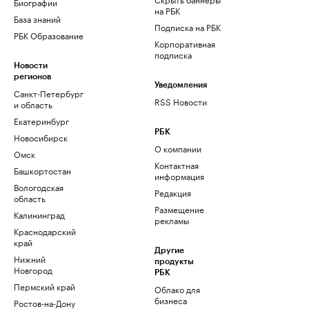
Биографии
на РБК
База знаний
Подписка на РБК
РБК Образование
Корпоративная
подписка
Новости
регионов
Уведомления
Санкт-Петербург
RSS Новости
и область
Екатеринбург
РБК
Новосибирск
О компании
Омск
Контактная
Башкортостан
информация
Вологодская
Редакция
область
Размещение
Калининград
рекламы
Краснодарский
край
Другие
Нижний
продукты
Новгород
РБК
Пермский край
Облако для
бизнеса
Ростов-на-Дону