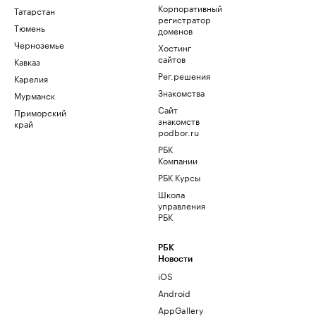
Корпоративный
Татарстан
регистратор
Тюмень
доменов
Черноземье
Хостинг
сайтов
Кавказ
Рег.решения
Карелия
Знакомства
Мурманск
Сайт
Приморский
знакомств
край
podbor.ru
РБК
Компании
РБК Курсы
Школа
управления
РБК
РБК
Новости
iOS
Android
AppGallery