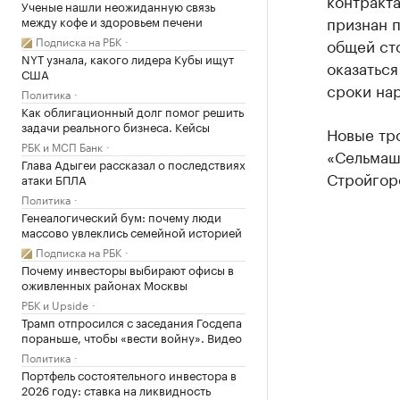
контракта
Ученые нашли неожиданную связь
признан п
между кофе и здоровьем печени
Подписка на РБК
общей ст
NYT узнала, какого лидера Кубы ищут
оказаться
США
сроки на
Политика
Как облигационный долг помог решить
задачи реального бизнеса. Кейсы
Новые тр
РБК и МСП Банк
«Сельмаш
Глава Адыгеи рассказал о последствиях
Стройгор
атаки БПЛА
Политика
Генеалогический бум: почему люди
массово увлеклись семейной историей
Подписка на РБК
Почему инвесторы выбирают офисы в
оживленных районах Москвы
РБК и Upside
Трамп отпросился с заседания Госдепа
пораньше, чтобы «вести войну». Видео
Политика
Портфель состоятельного инвестора в
2026 году: ставка на ликвидность