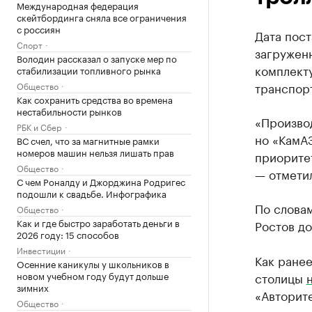
Международная федерация
скейтбординга сняла все ограничения
с россиян
Дата пост
Спорт
загруженн
Володин рассказал о запуске мер по
комплект
стабилизации топливного рынка
транспор
Общество
Как сохранить средства во времена
нестабильности рынков
«Произво
РБК и Сбер
но «КамАЗ
ВС счел, что за магнитные рамки
номеров машин нельзя лишать прав
приорите
Общество
— отметил
С чем Роналду и Джорджина Родригес
подошли к свадьбе. Инфографика
По словам
Общество
Как и где быстро заработать деньги в
Ростов до
2026 году: 15 способов
Инвестиции
Как ранее
Осенние каникулы у школьников в
новом учебном году будут дольше
столицы
зимних
«Авторите
Общество