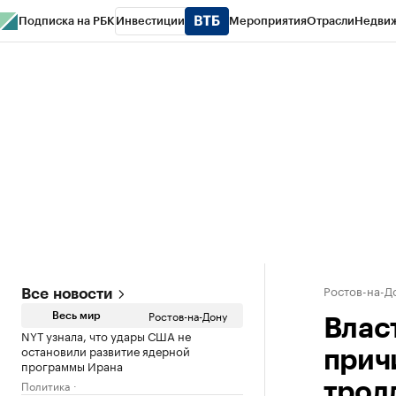
Подписка на РБК
Инвестиции
Мероприятия
Отрасли
Недви
РБК Курсы
РБК Life
Тренды
Визионеры
Национальные проекты
Горо
Спецпроекты СПб
Конференции СПб
Спецпроекты
Проверка конт
Ростов-на-Д
Все новости
Ростов-на-Дону
Весь мир
Влас
NYT узнала, что удары США не
остановили развитие ядерной
прич
программы Ирана
Политика
трол