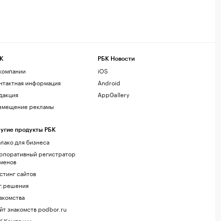
К
РБК Новости
компании
iOS
нтактная информация
Android
дакция
AppGallery
змещение рекламы
угие продукты РБК
лако для бизнеса
рпоративный регистратор
менов
стинг сайтов
г.решения
акомства
йт знакомств podbor.ru
К Компании