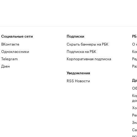
Социальные сети
Подписки
РБ
ВКонтакте
Скрыть баннеры на РБК
О 
Одноклассники
Подписка на РБК
Ко
Telegram
Корпоративная подписка
Ре
Дзен
Ра
Уведомления
RSS Новости
Др
Об
Ко
до
Хо
Ре
Зн
Са
РБ