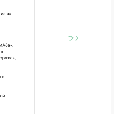
из-за
мАЗа»,
 в
ержка»,
 в
кой
о