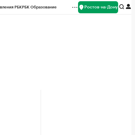
Ростов-на-Дону
вления РБК
РБК Образование
редитные рейтинги
Франшизы
Газета
ок наличной валюты