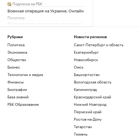
Подписка на РБК
Военная операция на Украине. Онлайн
Политика
Первая встреча фаворитов. Что важно
знать о третьем туре РПЛ
Спорт
Рубрики
Новости регионов
Гастрогид по Центральной России:
Политика
Санкт-Петербург и область
сыры, крокодилы и органический сидр
Экономика
Екатеринбург
РБК и РСХБ
Общество
Новосибирск
Скандалы и ПТСР в Трое: кто и сколько
заработал на «Одиссее» Нолана
Бизнес
Омск
Технологии и медиа
Технологии и медиа
Башкортостан
Финансы
Вологодская область
Загрузить еще
Биографии
Калининград
База знаний
Краснодарский край
РБК Образование
Нижний Новгород
Пермский край
Ростов-на-Дону
Татарстан
Тюмень