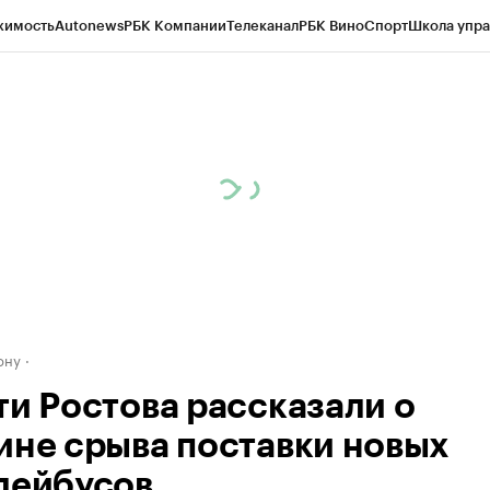
жимость
Autonews
РБК Компании
Телеканал
РБК Вино
Спорт
Школа упра
д
Стиль
Крипто
РБК Бизнес-среда
Дискуссионный клуб
Исследования
К
рагентов
Политика
Экономика
Бизнес
Технологии и медиа
Финансы
Рын
ону
ти Ростова рассказали о
ине срыва поставки новых
лейбусов