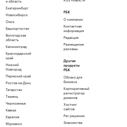
и область
Екатеринбург
РБК
Новосибирск
О компании
Омск
Контактная
Башкортостан
информация
Вологодская
Редакция
область
Размещение
Калининград
рекламы
Краснодарский
край
Другие
Нижний
продукты
Новгород
РБК
Пермский край
Облако для
бизнеса
Ростов-на-Дону
Корпоративный
Татарстан
регистратор
Тюмень
доменов
Черноземье
Хостинг
сайтов
Кавказ
Рег.решения
Карелия
Знакомства
Мурманск