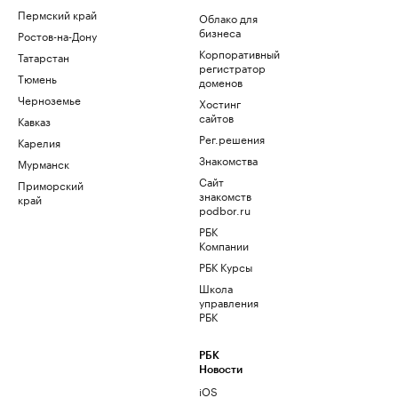
Пермский край
Облако для
бизнеса
Ростов-на-Дону
Корпоративный
Татарстан
регистратор
Тюмень
доменов
Черноземье
Хостинг
сайтов
Кавказ
Рег.решения
Карелия
Знакомства
Мурманск
Сайт
Приморский
знакомств
край
podbor.ru
РБК
Компании
РБК Курсы
Школа
управления
РБК
РБК
Новости
iOS