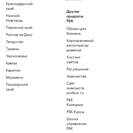
Краснодарский
край
Другие
Нижний
продукты
Новгород
РБК
Пермский край
Облако для
бизнеса
Ростов-на-Дону
Корпоративный
Татарстан
регистратор
Тюмень
доменов
Черноземье
Хостинг
сайтов
Кавказ
Рег.решения
Карелия
Знакомства
Мурманск
Сайт
Приморский
знакомств
край
podbor.ru
РБК
Компании
РБК Курсы
Школа
управления
РБК