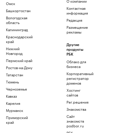
О компании
Омск
Контактная
Башкортостан
информация
Вологодская
Редакция
область
Размещение
Калининград
рекламы
Краснодарский
край
Другие
Нижний
продукты
Новгород
РБК
Пермский край
Облако для
бизнеса
Ростов-на-Дону
Корпоративный
Татарстан
регистратор
Тюмень
доменов
Черноземье
Хостинг
сайтов
Кавказ
Рег.решения
Карелия
Знакомства
Мурманск
Сайт
Приморский
знакомств
край
podbor.ru
РБК