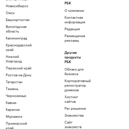
РБК
Новосибирск
О компании
Омск
Контактная
Башкортостан
информация
Вологодская
Редакция
область
Размещение
Калининград
рекламы
Краснодарский
край
Другие
Нижний
продукты
Новгород
РБК
Пермский край
Облако для
бизнеса
Ростов-на-Дону
Корпоративный
Татарстан
регистратор
Тюмень
доменов
Черноземье
Хостинг
сайтов
Кавказ
Рег.решения
Карелия
Знакомства
Мурманск
Сайт
Приморский
знакомств
край