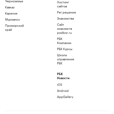
Черноземье
Хостинг
сайтов
Кавказ
Рег.решения
Карелия
Знакомства
Мурманск
Сайт
Приморский
знакомств
край
podbor.ru
РБК
Компании
РБК Курсы
Школа
управления
РБК
РБК
Новости
iOS
Android
AppGallery