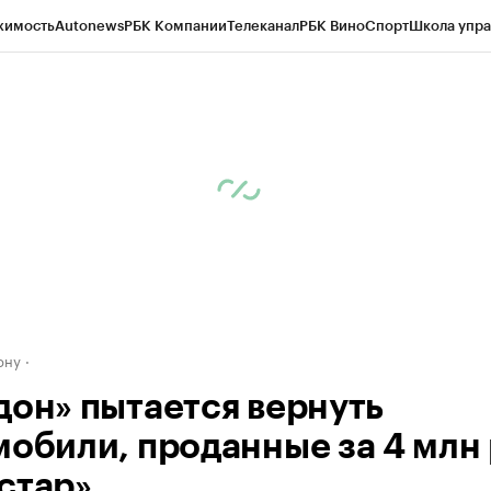
жимость
Autonews
РБК Компании
Телеканал
РБК Вино
Спорт
Школа упра
д
Стиль
Крипто
РБК Бизнес-среда
Дискуссионный клуб
Исследования
К
рагентов
Политика
Экономика
Бизнес
Технологии и медиа
Финансы
Рын
ону
дон» пытается вернуть
мобили, проданные за 4 млн 
стар»