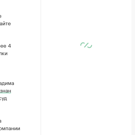
е
айте
лее 4
лки
адима
знан
суд
в
компании