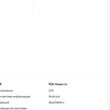
К
РБК Новости
компании
iOS
нтактная информация
Android
дакция
AppGallery
змещение рекламы