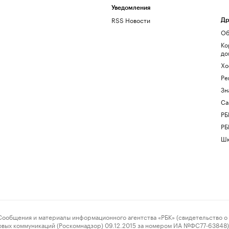
Уведомления
RSS Новости
Др
Об
Ко
до
Хо
Ре
Зн
Са
РБ
РБ
Шк
ения и материалы информационного агентства «РБК» (свидетельство о 
овых коммуникаций (Роскомнадзор) 09.12.2015 за номером ИА №ФС77-63848) 