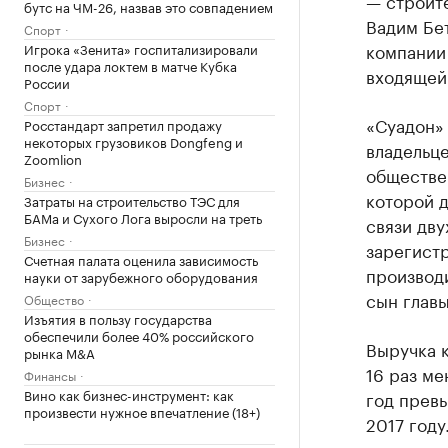
— строит
бутс на ЧМ-26, назвав это совпадением
Вадим Бе
Спорт
компании 
Игрока «Зенита» госпитализировали
после удара локтем в матче Кубка
входящей 
России
Спорт
«Суадон» 
Росстандарт запретил продажу
некоторых грузовиков Dongfeng и
владельц
Zoomlion
обществен
Бизнес
которой д
Затраты на строительство ТЭС для
БАМа и Сухого Лога выросли на треть
связи дву
Бизнес
зарегист
Счетная палата оценила зависимость
производи
науки от зарубежного оборудования
сын главы
Общество
Изъятия в пользу государства
обеспечили более 40% российского
Выручка к
рынка M&A
16 раз ме
Финансы
Вино как бизнес-инструмент: как
год превы
произвести нужное впечатление (18+)
2017 году