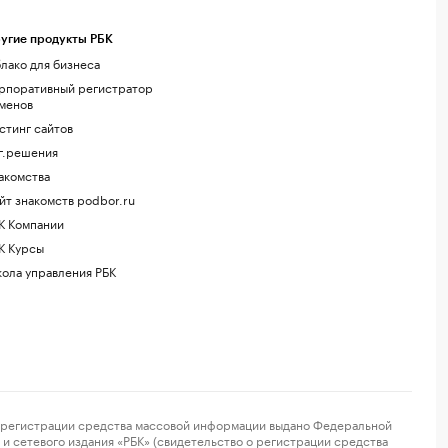
угие продукты РБК
лако для бизнеса
рпоративный регистратор
менов
стинг сайтов
г.решения
акомства
йт знакомств podbor.ru
К Компании
К Курсы
ола управления РБК
регистрации средства массовой информации выдано Федеральной
и сетевого издания «РБК» (свидетельство о регистрации средства