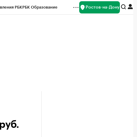
Ростов-на-Дону
вления РБК
РБК Образование
редитные рейтинги
Франшизы
Газета
ок наличной валюты
руб.