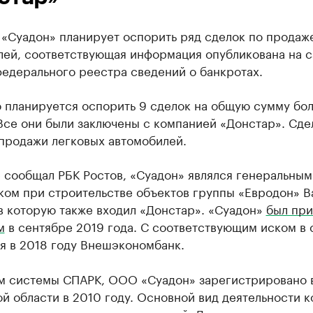
 «Суадон» планирует оспорить ряд сделок по продаж
лей, соответствующая информация опубликована на с
едерального реестра сведений о банкротах.
о планируется оспорить 9 сделок на общую сумму бо
Все они были заключены с компанией «Донстар». Сде
 продажи легковых автомобилей.
 сообщал РБК Ростов, «Суадон» являлся генеральным
ком при строительстве объектов группы «Евродон» В
в которую также входил «Донстар». «Суадон»
был при
м
в сентябре 2019 года. С соответствующим иском в 
я в 2018 году Внешэкономбанк.
м системы СПАРК, ООО «Суадон» зарегистрировано 
й области в 2010 году. Основной вид деятельности 