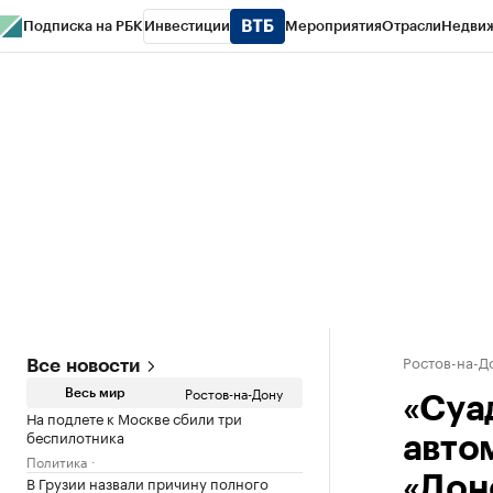
Подписка на РБК
Инвестиции
Мероприятия
Отрасли
Недви
РБК Курсы
РБК Life
Тренды
Визионеры
Национальные проекты
Горо
Спецпроекты СПб
Конференции СПб
Спецпроекты
Проверка конт
Ростов-на-Д
Все новости
Ростов-на-Дону
Весь мир
«Суа
На подлете к Москве сбили три
беспилотника
авто
Политика
В Грузии назвали причину полного
«Дон