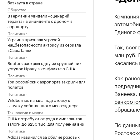
блэкаута в стране
Общество
Компания
В Германии увидели «сценарий
теракта» в инциденте с дроном в
автомоби
аэропорту
Единого ф
Политика
Украина признала угрозой
нацбезопасности актрису из сериала
Так, всег
«СашаТаня»
млн руб. 
Политика
касались
Reuters раскрыл одну из крупнейших
уступок Ирану в конфликте с США
Политика
Как ранее
Три российских аэропорта закрыли для
подрядчи
полетов
Ванеева, 
Политика
Wildberries начала подготовку к
банкрото
запуску собственного мессенджера
обращалс
Технологии и медиа
США потребуют от ряда иммигрантов
залоги до $250 тыс. для получения виз
По данны
Политика
Ростовско
Adidas извинился за обилие розовых