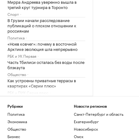
Мирра Андреева уверенно вышла в
третий круг турнира в Торонто
Спорт
В Грузии начали расследование
публикаций о плохом отношении к
россиянам
Политика
«Ноев ковчег»: почему в восточной
Арктике эволюция шла непрерывно
РБК и УК Первая
Часть Тбилиси осталась без воды после
блэкаута
Общество
Как устроены приватные террасы в
квартирах «Серии плюс»
РБК и ПИК Серия плюс
Загрузить еще
Рубрики
Новости регионов
Политика
Санкт-Петербург и область
Экономика
Екатеринбург
Общество
Новосибирск
Бизнес
Омск