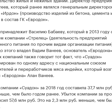
ельство жилых и нежилых зданий. Директор предприя
теев, который ранее являлся генеральным директоро
«Ирдон» (производство изделий из бетона, цемента и
в состав ГК «Евродон».
принадлежит Василию Бабаеву, который в 2013 году 
ем компании «Стрелец» (деятельность предприятий
ного питания по прочим видам организации питания)
о этого владел Вадим Ванеев, основатель «Евродона»
х компаний также говорит тот факт, что «Суадон»
рирован по одному адресу с национальным союзом
телей и переработчиков мяса индейки, который возг
 «Евродона» Алан Ванеев.
омпании «Суадон» за 2018 год составила 37,7 млн руб.
ньше, чем было годом ранее. Убыток компании за пр
сил 57,6 млн руб. Это на 2,3 млн руб. меньше, чем бы
.