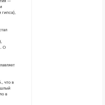
тия —
м
 гипса),
стал
,
. О
лавляет
, что в
ошлый
ло в