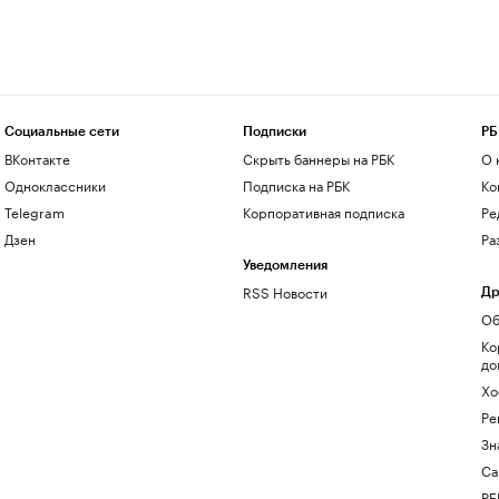
Социальные сети
Подписки
РБ
ВКонтакте
Скрыть баннеры на РБК
О 
Одноклассники
Подписка на РБК
Ко
Telegram
Корпоративная подписка
Ре
Дзен
Ра
Уведомления
RSS Новости
Др
Об
Ко
до
Хо
Ре
Зн
Са
РБ