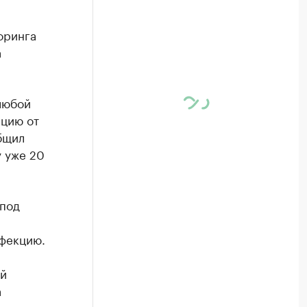
оринга
а
любой
ацию от
общил
у уже 20
 под
нфекцию.
ой
а