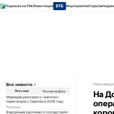
Подписка на РБК
Инвестиции
Мероприятия
Отрасли
Недви
РБК Курсы
РБК Life
Тренды
Визионеры
Национальные проекты
Горо
Спецпроекты СПб
Конференции СПб
Спецпроекты
Проверка конт
Коронавирус
Все новости
Ростов-на-Дону
Весь мир
На Д
Медведев рассказал о «жестких»
переговорах с Саркози в 2008 году
опер
Политика
Федорищев рассказал о последствиях
коро