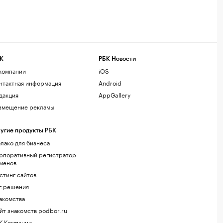
К
РБК Новости
компании
iOS
нтактная информация
Android
дакция
AppGallery
змещение рекламы
угие продукты РБК
лако для бизнеса
рпоративный регистратор
менов
стинг сайтов
г.решения
акомства
йт знакомств podbor.ru
К Компании