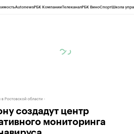
жимость
Autonews
РБК Компании
Телеканал
РБК Вино
Спорт
Школа упра
д
Стиль
Крипто
РБК Бизнес-среда
Дискуссионный клуб
Исследования
К
рагентов
Политика
Экономика
Бизнес
Технологии и медиа
Финансы
Рын
 в Ростовской области
ону создадут центр
ативного мониторинга
навируса