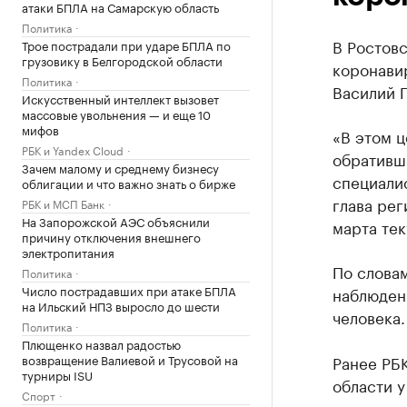
атаки БПЛА на Самарскую область
Политика
В Ростовс
Трое пострадали при ударе БПЛА по
грузовику в Белгородской области
коронави
Политика
Василий Г
Искусственный интеллект вызовет
массовые увольнения — и еще 10
мифов
«В этом ц
РБК и Yandex Cloud
обративш
Зачем малому и среднему бизнесу
специалис
облигации и что важно знать о бирже
глава рег
РБК и МСП Банк
На Запорожской АЭС объяснили
марта тек
причину отключения внешнего
электропитания
По словам
Политика
Число пострадавших при атаке БПЛА
наблюдени
на Ильский НПЗ выросло до шести
человека.
Политика
Плющенко назвал радостью
возвращение Валиевой и Трусовой на
Ранее РБ
турниры ISU
области у
Спорт