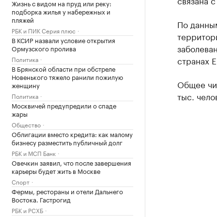
связана 
Жизнь с видом на пруд или реку:
подборка жилья у набережных и
пляжей
По данным
РБК и ПИК Серия плюс
территори
В КСИР назвали условие открытия
заболеван
Ормузского пролива
странах 
Политика
В Брянской области при обстреле
Новенького тяжело ранили пожилую
Общее чи
женщину
тыс. чело
Политика
Москвичей предупредили о спаде
жары
Общество
Облигации вместо кредита: как малому
бизнесу разместить публичный долг
РБК и МСП Банк
Овечкин заявил, что после завершения
карьеры будет жить в Москве
Спорт
Фермы, рестораны и отели Дальнего
Востока. Гастрогид
РБК и РСХБ