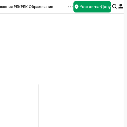
Ростов-на-Дону
вления РБК
РБК Образование
редитные рейтинги
Франшизы
Газета
ок наличной валюты