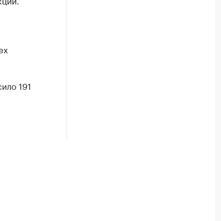
кции.
ех
ило 191