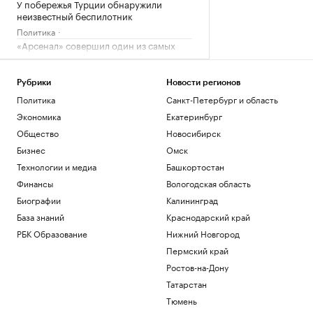
У побережья Турции обнаружили
неизвестный беспилотник
Политика
«Арсенал» совершил один из самых
дорогих трансферов в своей истории
Спорт
Рубрики
Новости регионов
Премьер Болгарии сообщил о взрыве
беспилотника рядом с газопроводом
Политика
Санкт-Петербург и область
Политика
Экономика
Екатеринбург
Развожаев сообщил подробности двух
Общество
Новосибирск
атак ВСУ на Севастополь
Бизнес
Омск
Политика
Технологии и медиа
Башкортостан
Во Внуково ввели прием и отправку
рейсов по согласованию
Финансы
Вологодская область
Общество
Биографии
Калининград
База знаний
Краснодарский край
Загрузить еще
РБК Образование
Нижний Новгород
Пермский край
Ростов-на-Дону
Татарстан
Тюмень